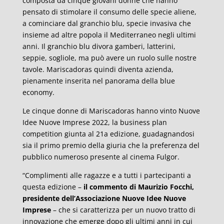
composta da cinque giovani donne che hanno
pensato di stimolare il consumo delle specie aliene,
a cominciare dal granchio blu, specie invasiva che
insieme ad altre popola il Mediterraneo negli ultimi
anni. Il granchio blu divora gamberi, latterini,
seppie, sogliole, ma può avere un ruolo sulle nostre
tavole. Mariscadoras quindi diventa azienda,
pienamente inserita nel panorama della blue
economy.
Le cinque donne di Mariscadoras hanno vinto Nuove
Idee Nuove Imprese 2022, la business plan
competition giunta al 21a edizione, guadagnandosi
sia il primo premio della giuria che la preferenza del
pubblico numeroso presente al cinema Fulgor.
“Complimenti alle ragazze e a tutti i partecipanti a
questa edizione –
il commento di Maurizio Focchi,
presidente dell’Associazione Nuove Idee Nuove
Imprese
– che si caratterizza per un nuovo tratto di
innovazione che emerge dopo gli ultimi anni in cui