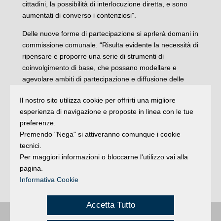
cittadini, la possibilità di interlocuzione diretta, e sono
aumentati di converso i contenziosi”.
Delle nuove forme di partecipazione si aprlerà domani in
commissione comunale. “Risulta evidente la necessità di
ripensare e proporre una serie di strumenti di
coinvolgimento di base, che possano modellare e
agevolare ambiti di partecipazione e diffusione delle
attività per consolidare una coscienza democratica
Il nostro sito utilizza cookie per offrirti una migliore
locale più serena e partecipata. Occorre promuovere la
esperienza di navigazione e proposte in linea con le tue
partecipazione diretta della popolazione al governo della
preferenze.
comunità valorizzando le proposte cittadine in materia di
Premendo "Nega" si attiveranno comunque i cookie
progetti, programmi di interventi e di pareri consultivi
tecnici.
sugli atti fondamentali del Comune. E’ necessario
Per maggiori informazioni o bloccarne l'utilizzo vai alla
avvicinare le aree periferiche, compreso quelle più
pagina.
recenti, alle scelte della Città e ricreare luoghi di incontro
Informativa Cookie
e di confronto”.
Accetta Tutto