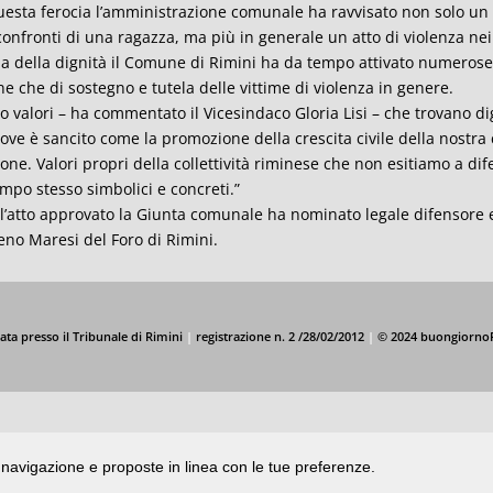
uesta ferocia l’amministrazione comunale ha ravvisato non solo un g
confronti di una ragazza, ma più in generale un atto di violenza nei 
la della dignità il Comune di Rimini ha da tempo attivato numerose 
e che di sostegno e tutela delle vittime di violenza in genere.
o valori – ha commentato il Vicesindaco Gloria Lisi – che trovano d
ove è sancito come la promozione della crescita civile della nostra c
one. Valori propri della collettività riminese che non esitiamo a 
empo stesso simbolici e concreti.”
l’atto approvato la Giunta comunale ha nominato legale difensore 
no Maresi del Foro di Rimini.
ata presso il Tribunale di Rimini
|
registrazione n. 2 /28/02/2012
|
© 2024 buongiorno
di navigazione e proposte in linea con le tue preferenze.