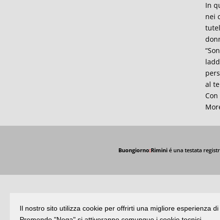
In q
nei 
tute
donn
“Son
ladd
pers
al t
Con 
More
Buongiorno
:
Rimini
é una testata registr
Il nostro sito utilizza cookie per offrirti una migliore esperienza 
Premendo "Nega" si attiveranno comunque i cookie tecnici.