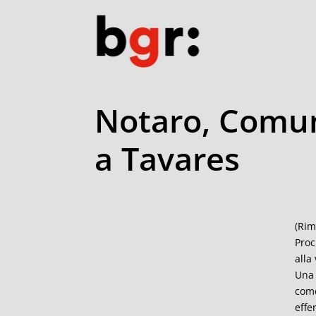
Notaro, Comune
a Tavares
(Rim
Proc
alla
Una 
come
effe