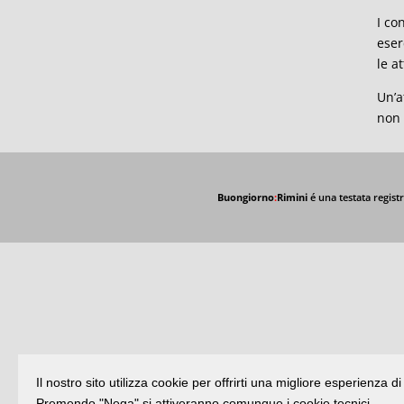
I co
eser
le a
Un’a
non 
Buongiorno
:
Rimini
é una testata registr
Il nostro sito utilizza cookie per offrirti una migliore esperienza 
Premendo "Nega" si attiveranno comunque i cookie tecnici.