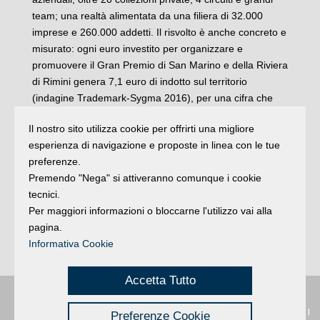
team; una realtà alimentata da una filiera di 32.000
imprese e 260.000 addetti. Il risvolto è anche concreto e
misurato: ogni euro investito per organizzare e
promuovere il Gran Premio di San Marino e della Riviera
di Rimini genera 7,1 euro di indotto sul territorio
(indagine Trademark-Sygma 2016), per una cifra che
quest’anno si avvicinerà ai 65 milioni. Numeri, che si
Il nostro sito utilizza cookie per offrirti una migliore
sommano ad una visibilità mediatica mondiale, in vista di
esperienza di navigazione e proposte in linea con le tue
una edizione 2017 che si annuncia in linea con quella
preferenze.
dello scorso anno, quando ci fu il record di oltre 158.000
Premendo "Nega" si attiveranno comunque i cookie
spettatori nel weekend, ottavo miglior risultato fra i 18
tecnici.
appuntamenti del motomondiale.
Per maggiori informazioni o bloccarne l'utilizzo vai alla
Anche tutti gli spazi commerciali disponibili sono sold out
pagina.
da mesi, con oltre 6.000 persone ospiti nella settimana
Informativa Cookie
dei marchi fra i più prestigiosi al mondo (ANSA).
Accetta Tutto
Privacy
|
Buongiorno
:
Rimini
é una testata registrata presso il Tribunale di
Preferenze Cookie