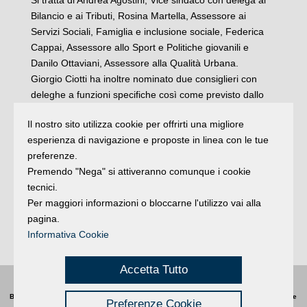
Si tratta di Andrea Agostini, Vice sindaco con delega al
Bilancio e ai Tributi, Rosina Martella, Assessore ai
Servizi Sociali, Famiglia e inclusione sociale, Federica
Cappai, Assessore allo Sport e Politiche giovanili e
Danilo Ottaviani, Assessore alla Qualità Urbana.
Giorgio Ciotti ha inoltre nominato due consiglieri con
deleghe a funzioni specifiche così come previsto dallo
Statuto comunale e senza oneri per il comune. A Marco
Il nostro sito utilizza cookie per offrirti una migliore
Ripa va la delega alla Sanità e all’Ambiente, a Loretta
esperienza di navigazione e proposte in linea con le tue
Carlini la delega agli Affari Generali.
preferenze.
“Siamo tutti pronti a partire per questa nuova avventura
Premendo "Nega" si attiveranno comunque i cookie
con onestà, impegno e trasparenza. Il metodo sarà
tecnici.
quello dell’ascolto e condivisione e per questo motivo
Per maggiori informazioni o bloccarne l'utilizzo vai alla
saranno costituiti gruppi di lavoro appositamente
pagina.
costituiti” commenta un visibilmente soddisfatto Giorgio
Informativa Cookie
Ciotti.
Accetta Tutto
Buongiorno
:
Rimini
é una testata registrata presso il Tribunale di Rimini
|
registrazione
Preferenze Cookie
n. 2 /28/02/2012
|
© 2024 buongiornoRimini