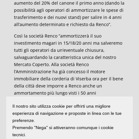
aumento del 20% del canone il primo anno (dando la
possibilità agli operatori di ammortizzare le spese di
trasferimento e dei nuovi stand) per salire in 4 anni
all’aumento determinato e richiesto da Renco”.
Così la società Renco “ammortizzerà il suo
investimento magari in 15/18/20 anni ma salveremo
tutti gli operatori da un’eventuale chiusura,
salvaguardando la caratteristica unica del nostro
Mercato Coperto. Alla società Renco
l’Amministrazione ha già concesso il motore
immobiliare della corderia di Viserba ora per il bene
della città deve imporre a Renco anche un
ammortamento più lungo visti i 50 anni
concessi. Invito pertanto il Sindaco, all’Assessore
Il nostro sito utilizza cookie per offrirti una migliore
Magrini e a tutti i Consiglieri di maggioranza e di
esperienza di navigazione e proposte in linea con le tue
minoranza ad apportare al piano di finanza i
preferenze.
necessari correttivi affinchè non si snaturi il nostro
Premendo "Nega" si attiveranno comunque i cookie
mercato che tutti ci invidiano: Non possiamo
tecnici.
permettere che al fianco dei banchi di frutta e