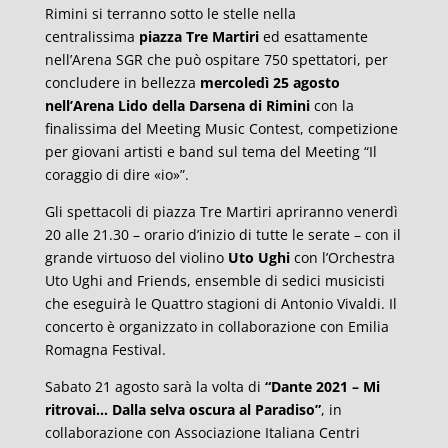
Rimini si terranno sotto le stelle nella
centralissima
piazza Tre Martiri
ed esattamente
nell’Arena SGR che può ospitare 750 spettatori, per
concludere in bellezza
mercoledì 25 agosto
nell’Arena Lido della Darsena di Rimini
con la
finalissima del Meeting Music Contest, competizione
per giovani artisti e band sul tema del Meeting “Il
coraggio di dire «io»”.
Gli spettacoli di piazza Tre Martiri apriranno venerdì
20 alle 21.30 – orario d’inizio di tutte le serate – con il
grande virtuoso del violino
Uto Ughi
con l’Orchestra
Uto Ughi and Friends, ensemble di sedici musicisti
che eseguirà le Quattro stagioni di Antonio Vivaldi. Il
concerto è organizzato in collaborazione con Emilia
Romagna Festival.
Sabato 21 agosto sarà la volta di
“Dante 2021 – Mi
ritrovai… Dalla selva oscura al Paradiso”
, in
collaborazione con Associazione Italiana Centri