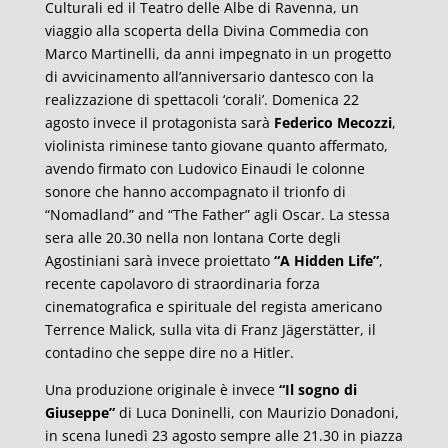
Culturali ed il Teatro delle Albe di Ravenna, un
viaggio alla scoperta della Divina Commedia con
Marco Martinelli, da anni impegnato in un progetto
di avvicinamento all’anniversario dantesco con la
realizzazione di spettacoli ‘corali’. Domenica 22
agosto invece il protagonista sarà
Federico Mecozzi
,
violinista riminese tanto giovane quanto affermato,
avendo firmato con Ludovico Einaudi le colonne
sonore che hanno accompagnato il trionfo di
“Nomadland” and “The Father” agli Oscar. La stessa
sera alle 20.30 nella non lontana Corte degli
Agostiniani sarà invece proiettato
“A Hidden Life”
,
recente capolavoro di straordinaria forza
cinematografica e spirituale del regista americano
Terrence Malick, sulla vita di Franz Jägerstätter, il
contadino che seppe dire no a Hitler.
Una produzione originale è invece
“Il sogno di
Giuseppe”
di Luca Doninelli, con Maurizio Donadoni,
in scena lunedì 23 agosto sempre alle 21.30 in piazza