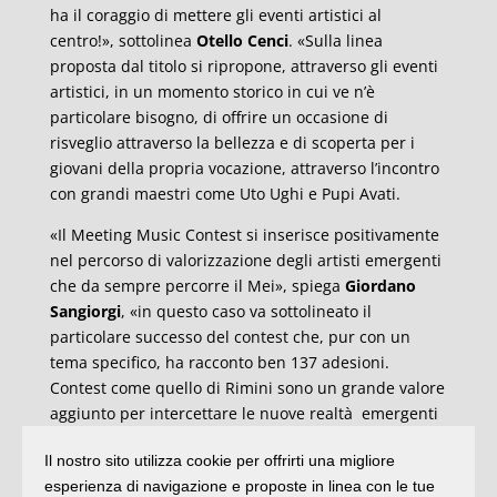
ha il coraggio di mettere gli eventi artistici al
centro!», sottolinea
Otello Cenci
. «Sulla linea
proposta dal titolo si ripropone, attraverso gli eventi
artistici, in un momento storico in cui ve n’è
particolare bisogno, di offrire un occasione di
risveglio attraverso la bellezza e di scoperta per i
giovani della propria vocazione, attraverso l’incontro
con grandi maestri come Uto Ughi e Pupi Avati.
«Il Meeting Music Contest si inserisce positivamente
nel percorso di valorizzazione degli artisti emergenti
che da sempre percorre il Mei», spiega
Giordano
Sangiorgi
, «in questo caso va sottolineato il
particolare successo del contest che, pur con un
tema specifico, ha racconto ben 137 adesioni.
Contest come quello di Rimini sono un grande valore
aggiunto per intercettare le nuove realtà emergenti
nella musica giovanile, che ben presto potrebbero
Il nostro sito utilizza cookie per offrirti una migliore
diventare grandi artisti. Lo dico perché la qualità
esperienza di navigazione e proposte in linea con le tue
media delle proposte pervenute al Meeting Music