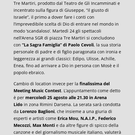
Tre Martiri, prodotto dal Teatro de Gli Incamminati e
incentrato sulla figura di Giuseppe, “il giusto di
Israele”, il primo a dover fare i conti con
l’imprevedibile scelta di Dio di entrare nel mondo in
modo ‘scandaloso’. Martedì 24 gli spettacoli
nell’Arena SGR di piazza Tre Martiri si concludono
con
“La Sagra Famiglia” di Paolo Cevoli
, la sua storia
personale di padre e di figlio paragonata con ironia e
leggerezza ai grandi classici: Edipo, Ulisse, Achille,
Enea, fino ad arrivare a Dio in persona con Mosè e il
popolo ebraico.
Cambio di location invece per la
finalissima del
Meeting Music Contest
. L’appuntamento come detto
è per
mercoledì 25 agosto alle 21.30 in Arena
Lido
in zona Rimini Darsena. La serata sarà condotta
da
Lorenzo Baglioni
, che insieme a una giuria di
esperti e artisti come
Erica Mou, N.A.I.P., Federico
Mecozzi, Max Monti
e da altre figure di spicco della
canzone e del giornalismo musicale italiano, valuterà