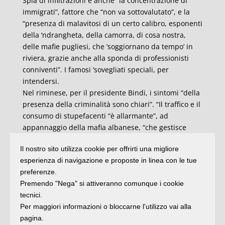
Spia di infiltrazioni è anche “la concentrazione di
immigrati”, fattore che “non va sottovalutato”, e la
“presenza di malavitosi di un certo calibro, esponenti
della ‘ndrangheta, della camorra, di cosa nostra,
delle mafie pugliesi, che ‘soggiornano da tempo’ in
riviera, grazie anche alla sponda di professionisti
conniventi”. I famosi ‘sovegliati speciali, per
intendersi.
Nel riminese, per il presidente Bindi, i sintomi “della
presenza della criminalità sono chiari”. “Il traffico e il
consumo di stupefacenti “è allarmante”, ad
appannaggio della mafia albanese, “che gestisce
pure la prostituzione”. Il territorio romagnolo, quello
Il nostro sito utilizza cookie per offrirti una migliore
riminese in particolare, è reso, poi “interessante” da
esperienza di navigazione e proposte in linea con le tue
alcune precise attività: “turismo, locali, discoteche,
preferenze.
sale slot”. Una situazione “ideale per le attività
Premendo "Nega" si attiveranno comunque i cookie
tradizionali della criminalità organizzata”, a cui “si
tecnici.
aggiunge il riciclaggio”, settore in cui San Marino non
Per maggiori informazioni o bloccarne l'utilizzo vai alla
è più attiva come un tempo. “Qualche anno fa dava
pagina.
più da fare. I problemi non sono tutti risolti ma c’è