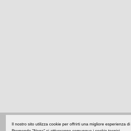
Il nostro sito utilizza cookie per offrirti una migliore esperienza 
Buongiorno
:
Rimini
é una testata registr
Premendo "Nega" si attiveranno comunque i cookie tecnici.