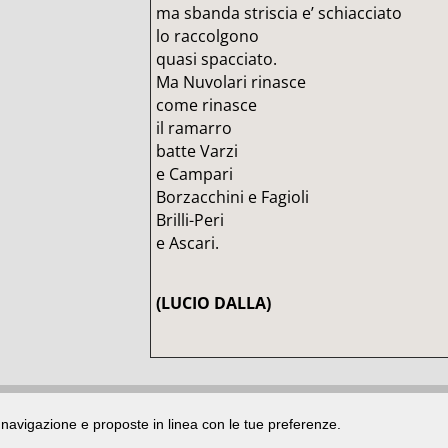
ma sbanda striscia e’ schiacciato
lo raccolgono
quasi spacciato.
Ma Nuvolari rinasce
come rinasce
il ramarro
batte Varzi
e Campari
Borzacchini e Fagioli
Brilli-Peri
e Ascari.
(LUCIO DALLA)
di navigazione e proposte in linea con le tue preferenze.
ata presso il Tribunale di Rimini
|
registrazione n. 2 /28/02/2012
|
© 2024 buongiorno