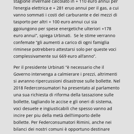
stagione invernale calcolato in + 110 euro annui per
l’energia elettrica e + 281 eruo annui per il gas, a cui
vanno sommati i costi del carburante e dei mezzi di
tasporto per altri + 100 euro annui cui sia
ggoiungono per spese energetiche ulteriori +178
euro annui”, spiega Urbinati. Se le stime verranno
confemate “gli aumenti a carico di ogni famiglia
riminese potrebbero attestarsi solo per queste voci
complessivamente sui 669 euro all’anno”.
Per il presidente Urbinati “è necessario che il
Governo intervenga a calmierare i prezzi, altrimenti
si avranno ripercussioni disastrose sulle bollette. Nel
2018 Federconsumatori ha presentato al parlamento
una sua richiesta di riforma della tassazione sulle
bollette, tagliando le accise e gli oneri di sistema,
voci desuete e ingiusticabili che spesso vanno ad
incire per piu della metà dell’iimporto delle
bollette. Per Federconsumatori Rimini, anche nei
bilanci dei nostri comuni è opportuno destinare