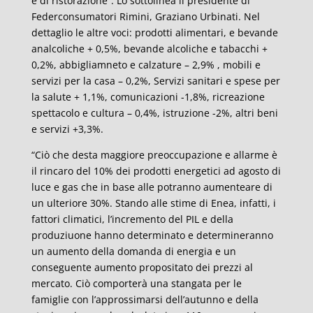
e di ristorazione”. Lo sottolinea il presidente di
Federconsumatori Rimini, Graziano Urbinati. Nel
dettaglio le altre voci: prodotti alimentari, e bevande
analcoliche + 0,5%, bevande alcoliche e tabacchi +
0,2%, abbigliamneto e calzature – 2,9% , mobili e
servizi per la casa – 0,2%, Servizi sanitari e spese per
la salute + 1,1%, comunicazioni -1,8%, ricreazione
spettacolo e cultura – 0,4%, istruzione -2%, altri beni
e servizi +3,3%.
“Ciò che desta maggiore preoccupazione e allarme è
il rincaro del 10% dei prodotti energetici ad agosto di
luce e gas che in base alle potranno aumenteare di
un ulteriore 30%. Stando alle stime di Enea, infatti, i
fattori climatici, l’incremento del PIL e della
produziuone hanno determinato e determineranno
un aumento della domanda di energia e un
conseguente aumento propositato dei prezzi al
mercato. Ciò comporterà una stangata per le
famiglie con l’approssimarsi dell’autunno e della