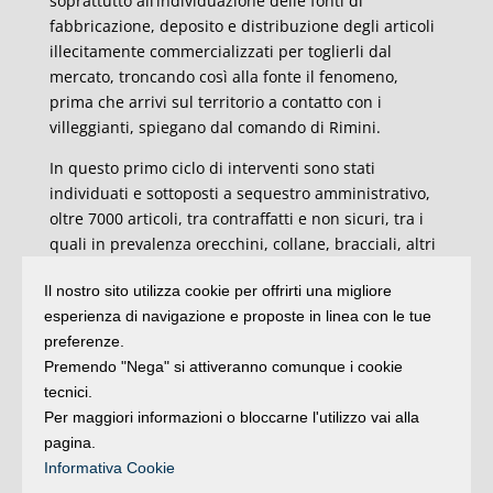
soprattutto all’individuazione delle fonti di
fabbricazione, deposito e distribuzione degli articoli
illecitamente commercializzati per toglierli dal
mercato, troncando così alla fonte il fenomeno,
prima che arrivi sul territorio a contatto con i
villeggianti, spiegano dal comando di Rimini.
In questo primo ciclo di interventi sono stati
individuati e sottoposti a sequestro amministrativo,
oltre 7000 articoli, tra contraffatti e non sicuri, tra i
quali in prevalenza orecchini, collane, bracciali, altri
articoli di bigiotteria, giocattoli, borse riportanti
Il nostro sito utilizza cookie per offrirti una migliore
marchi illecitamente riprodotti (Chanel, Louis
esperienza di navigazione e proposte in linea con le tue
Vuitton, Gucci, Yves Saint Laurent), t-shirt, “isultati
preferenze.
non conformi alla normativa nazionale ed europea,
Premendo "Nega" si attiveranno comunque i cookie
perché privi delle informazioni minime finalizzate ad
tecnici.
identificarne le caratteristiche qualitative, il
Per maggiori informazioni o bloccarne l'utilizzo vai alla
produttore, nonché l’eventuale presenza di materiali
pagina.
nocivi per la salute umana e la sicurezza dei
Informativa Cookie
consumatori in genere”.