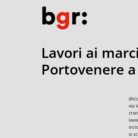
Lavori ai marci
Portovenere a
(Ric
via 
cron
lavo
inci
si s