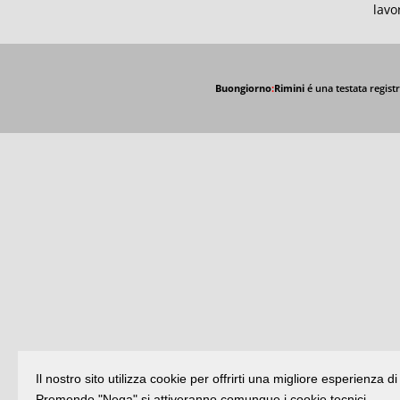
lavor
Buongiorno
:
Rimini
é una testata registr
Il nostro sito utilizza cookie per offrirti una migliore esperienza 
Premendo "Nega" si attiveranno comunque i cookie tecnici.