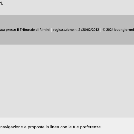
i.
ata presso il Tribunale di Rimini
|
registrazione n. 2 /28/02/2012
|
© 2024 buongiorno
di navigazione e proposte in linea con le tue preferenze.