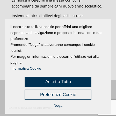
Lambiasi a celebrare la Messa con cui si
accompagna da sempre ogni nuovo anno scolastico.
Insieme ai piccoli allievi degli asili, scuole
elementari, medie de licei, presenti
Il nostro sito utilizza cookie per offrirti una migliore
all’appuntamento le vice sindache di Rimini e
esperienza di navigazione e proposte in linea con le tue
Riccione Chiara Bellini e Sandra Villa. In programma
preferenze.
anche la presentazione del nuovo filmato dedicato
Premendo "Nega" si attiveranno comunque i cookie
alla proposta educativa Karis: “Insieme”. In meno di
tecnici.
due minuti scorrono le parole chiave della scuola
Per maggiori informazioni o bloccarne l'utilizzo vai alla
secondo Karis e dell’impostazione educativa di Don
pagina.
Luigi Giussani. Sintetizzate nella frase posta al
Informativa Cookie
termine del video: “imparare la libertà”.
Accetta Tutto
Buongiorno
:
Rimini
é una testata registrata presso il Tribunale di Rimini
|
Preferenze Cookie
registrazione n. 2 /28/02/2012
|
© 2024 buongiornoRimini
Privacy
Credits
|
Nega
Powered by Hi-Cookie v.master-15076cf1