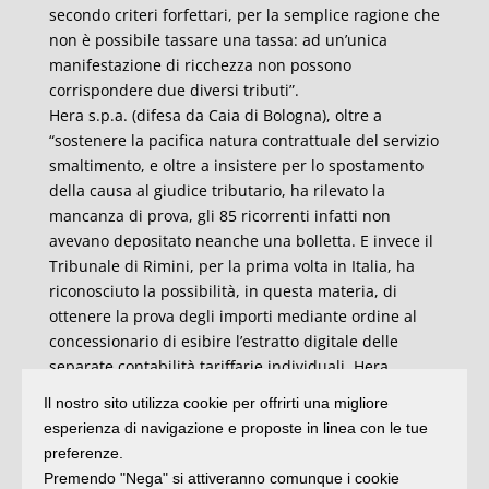
secondo criteri forfettari, per la semplice ragione che
non è possibile tassare una tassa: ad un’unica
manifestazione di ricchezza non possono
corrispondere due diversi tributi”.
Hera s.p.a. (difesa da Caia di Bologna), oltre a
“sostenere la pacifica natura contrattuale del servizio
smaltimento, e oltre a insistere per lo spostamento
della causa al giudice tributario, ha rilevato la
mancanza di prova, gli 85 ricorrenti infatti non
avevano depositato neanche una bolletta. E invece il
Tribunale di Rimini, per la prima volta in Italia, ha
riconosciuto la possibilità, in questa materia, di
ottenere la prova degli importi mediante ordine al
concessionario di esibire l’estratto digitale delle
separate contabilità tariffarie individuali. Hera,
nonostante le resistenze processuali, ha
Il nostro sito utilizza cookie per offrirti una migliore
effettivamente dovuto obbedire e depositare i
esperienza di navigazione e proposte in linea con le tue
conteggi”.
preferenze.
Premendo "Nega" si attiveranno comunque i cookie
La sentenza “ha potuto per il momento accertare il