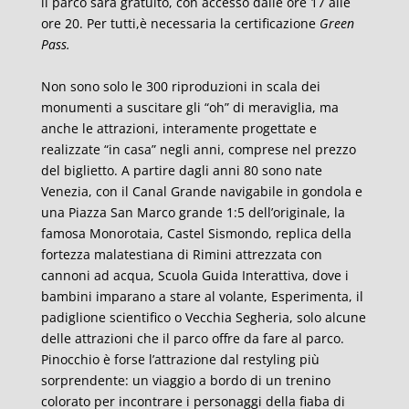
il parco sarà gratuito, con accesso dalle ore 17 alle
ore 20. Per tutti,è necessaria la certificazione
Green
Pass.
Non sono solo le 300 riproduzioni in scala dei
monumenti a suscitare gli “oh” di meraviglia, ma
anche le attrazioni, interamente progettate e
realizzate “in casa” negli anni, comprese nel prezzo
del biglietto. A partire dagli anni 80 sono nate
Venezia, con il Canal Grande navigabile in gondola e
una Piazza San Marco grande 1:5 dell’originale, la
famosa Monorotaia, Castel Sismondo, replica della
fortezza malatestiana di Rimini attrezzata con
cannoni ad acqua, Scuola Guida Interattiva, dove i
bambini imparano a stare al volante, Esperimenta, il
padiglione scientifico o Vecchia Segheria, solo alcune
delle attrazioni che il parco offre da fare al parco.
Pinocchio è forse l’attrazione dal restyling più
sorprendente: un viaggio a bordo di un trenino
colorato per incontrare i personaggi della fiaba di