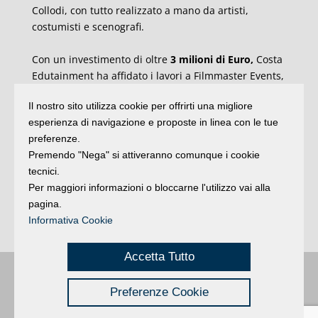
Collodi, con tutto realizzato a mano da artisti,
costumisti e scenografi.
Con un investimento di oltre
3 milioni di Euro,
Costa
Edutainment ha affidato i lavori a Filmmaster Events,
società tra le più importanti al mondo nella
Il nostro sito utilizza cookie per offrirti una migliore
creazione e produzione di eventi live e cerimonie, fra
esperienza di navigazione e proposte in linea con le tue
le quali la recente ed emozionante apertura di
preferenze.
Euro2020. Sotto la direzione creativa di Alfredo
Premendo "Nega" si attiveranno comunque i cookie
Accatino il parco è tornato a essere il luogo dove i
tecnici.
piccoli si sentono grandi e dove i grandi… tornano
Per maggiori informazioni o bloccarne l'utilizzo vai alla
bambini. Non tutto è cambiato però: in Piazza Italia,
pagina.
l’imprevedibile Signora Gina continua da decenni a
Informativa Cookie
gettare acqua sui vicini molesti!
Accetta Tutto
Buongiorno
:
Rimini
é una testata registrata presso il Tribunale di Rimini
|
Preferenze Cookie
registrazione n. 2 /28/02/2012
|
© 2024 buongiornoRimini
Privacy
Credits
|