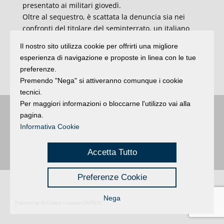
presentato ai militari giovedì.
Oltre al sequestro, è scattata la denuncia sia nei
confronti del titolare del seminterrato, un italiano
residente fuori provincia, sia per l’intestatario del
Il nostro sito utilizza cookie per offrirti una migliore
contratto di affitto, della durata di un mese e
esperienza di navigazione e proposte in linea con le tue
scaduto già ad aprile, uno straniero anche lui non
preferenze.
residente a Rimini.
Premendo "Nega" si attiveranno comunque i cookie
tecnici.
Per maggiori informazioni o bloccarne l'utilizzo vai alla
pagina.
Buongiorno
:
Rimini
é una testata registrata presso il Tribunale di Rimini
|
registrazione n. 2 /28/02/2012
|
© 2024 buongiornoRimini
Informativa Cookie
Privacy
Credits
|
Accetta Tutto
Preferenze Cookie
Nega
Powered by Hi-Cookie v.master-15076cf1