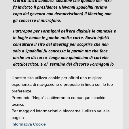
storica tutta sballata. Sostiene che quando nel 1981
fu invitato il presidente Giovanni Spadolini (primo
capo del govenro non democristiano) il Meeting non
gli concesse il microfono.
Purtroppo per Formigoni nell’era digitale le amnesie e
le bugie hanno le gambe molto corte. Basta infatti
consultare il sito del Meeting per scoprire che non
solo a Spadolini fu concessa la parola ma che fece
anche un discorso lungo una quindicina di cartelle
dattiloscritte. E al termine del discorso Formigoni lo
ringraziò con parole ossequiose e con qualche
interlocuzione sul tema del dialogo fra laici e
Il nostro sito utilizza cookie per offrirti una migliore
cattolici. Cosa c’era di diverso rispetto ad oggi? Solo
esperienza di navigazione e proposte in linea con le tue
le amnesie di Formigoni.
preferenze.
Premendo "Nega" si attiveranno comunque i cookie
A beneficio della memoria di Formigoni ecco il link:
tecnici.
https://www.meetingrimini.org/detail.asp?
Per maggiori informazioni o bloccarne l'utilizzo vai alla
c=1&p=6&id=325&key=3&pfix=
pagina.
Informativa Cookie