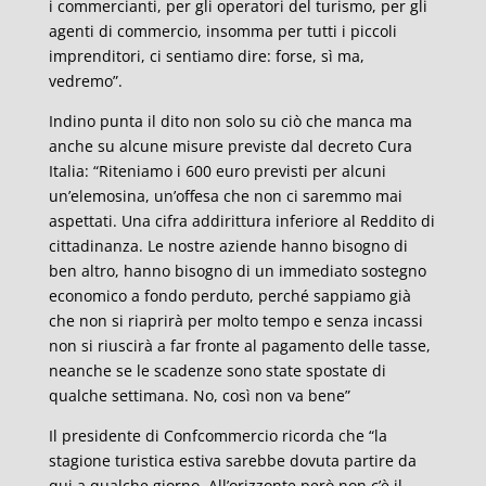
i commercianti, per gli operatori del turismo, per gli
agenti di commercio, insomma per tutti i piccoli
imprenditori, ci sentiamo dire: forse, sì ma,
vedremo”.
Indino punta il dito non solo su ciò che manca ma
anche su alcune misure previste dal decreto Cura
Italia: “Riteniamo i 600 euro previsti per alcuni
un’elemosina, un’offesa che non ci saremmo mai
aspettati. Una cifra addirittura inferiore al Reddito di
cittadinanza. Le nostre aziende hanno bisogno di
ben altro, hanno bisogno di un immediato sostegno
economico a fondo perduto, perché sappiamo già
che non si riaprirà per molto tempo e senza incassi
non si riuscirà a far fronte al pagamento delle tasse,
neanche se le scadenze sono state spostate di
qualche settimana. No, così non va bene”
Il presidente di Confcommercio ricorda che “la
stagione turistica estiva sarebbe dovuta partire da
qui a qualche giorno. All’orizzonte però non c’è il