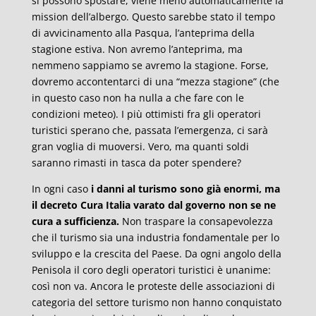
si possono spostare, viene meno automaticamente la
mission dell’albergo. Questo sarebbe stato il tempo
di avvicinamento alla Pasqua, l’anteprima della
stagione estiva. Non avremo l’anteprima, ma
nemmeno sappiamo se avremo la stagione. Forse,
dovremo accontentarci di una “mezza stagione” (che
in questo caso non ha nulla a che fare con le
condizioni meteo). I più ottimisti fra gli operatori
turistici sperano che, passata l’emergenza, ci sarà
gran voglia di muoversi. Vero, ma quanti soldi
saranno rimasti in tasca da poter spendere?
In ogni caso
i danni al turismo sono già enormi, ma
il decreto Cura Italia varato dal governo non se ne
cura a sufficienza.
Non traspare la consapevolezza
che il turismo sia una industria fondamentale per lo
sviluppo e la crescita del Paese. Da ogni angolo della
Penisola il coro degli operatori turistici è unanime:
così non va. Ancora le proteste delle associazioni di
categoria del settore turismo non hanno conquistato