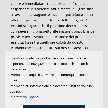
veloce e immediatamente applicabile è quella di
sospendere le scadenze attualmente in vigore sino
all’avvio della stagione estiva, per poi adottare una
ulteriore proroga al perdurare dell’emergenza”.
Brasini si augura “che il prossimo decreto possa
correggere il tiro rispetto alle misure troppo blande
previste per il settore del turismo e dei pubblici
esercizi, forse tra quelli più colpiti da questo
tsunami che si è abbattuto sul nostro Paese. Basti
pensare che la moratoria sui contratti d’affitto – il
Il nostro sito utilizza cookie per offrirti una migliore
riconoscimento del credito d’imposta del 60%
esperienza di navigazione e proposte in linea con le tue
dell’ammontare del canone di locazione relativo al
preferenze.
mese di marzo – non prevede tra i beneficiari gli
Premendo "Nega" si attiveranno comunque i cookie
esercizi del ricettivo. Ci attendiamo nelle prossime
tecnici.
settimane interventi più puntuali per una filiera che
Per maggiori informazioni o bloccarne l'utilizzo vai alla
rappresenta uno dei motori principali non solo
pagina.
dell’economia del nostro territorio, ma in generale
Informativa Cookie
dell’intero Stivale”.