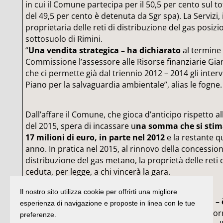
in cui il Comune partecipa per il 50,5 per cento sul tot
del 49,5 per cento è detenuta da Sgr spa). La Servizi, 
proprietaria delle reti di distribuzione del gas posizi
sottosuolo di Rimini.
“
Una vendita strategica – ha dichiarato
al termine 
Commissione l’assessore alle Risorse finanziarie Gian
che ci permette già dal triennio 2012 – 2014 gli interv
Piano per la salvaguardia ambientale”, alias le fogne.
Dall’affare il Comune, che gioca d’anticipo rispetto al
del 2015, spera di incassare u
na somma che si stima
17 milioni di euro, in parte nel 2012
e la restante q
anno. In pratica nel 2015, al rinnovo della concession
distribuzione del gas metano, la proprietà delle reti
ceduta, per legge, a chi vincerà la gara.
Il nostro sito utilizza cookie per offrirti una migliore
“
Il tempismo – ha proseguito l’assessore Brasini 
esperienza di navigazione e proposte in linea con le tue
dato che comunque la normativa nazionale ci impor
preferenze.