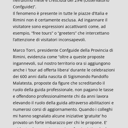
nell’ultimo mese è cresciuta del 29% (Osservatorio
Confguide)”.
Il fenomeno è presente in tutte le piazze d’Italia e
Rimini non è certamente esclusa. Ad ingannare il
visitatore sono espressioni accattivanti come, ad
esempio, “free tours” o “greeters” che intercettano
l’attenzione di visitatori inconsapevoli.
Marco Torri, presidente Confguide della Provincia di
Rimini, evidenzia come “oltre a queste proposte
ingannevoli, sul nostro territorio ora si aggiungono
anche i ‘tour ad offerta libera’ durante le celebrazioni
dei 600 anni dalla nascita di Sigismondo Pandolfo
Malatesta, proposte da figure che screditando il
ruolo della guida professionale, non pagano le tasse
e offendono professionalmente chi da anni lavora
elevando il ruolo della guida attraverso abilitazioni e
numerosi corsi di aggiornamento. Quando i colleghi
mi hanno segnalato alcune iniziative ‘gratuite’ ho
provato un forte imbarazzo per chi le propone. E’