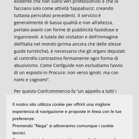
evidente che non siano veri professionisti e che lo
facciano solo come attività ‘tappabuco’, creando
tuttavia pericolosi precedenti. Il servizio è
generalmente di bassa qualità e non all’altezza,
portato avanti con forme di pubblicità fastidiose e
ingannevoli. A tutela dei visitatori e dell’immagine
dell’Italia nel mondo (prima ancora che delle stesse
guide turistiche), è necessario che gli organi deputati
al controllo contrastino fermamente ogni forma di
abusivismo. Come Confguide non escludiamo l’avvio
di un esposto in Procura: non verso ignoti, ma con
nomi e cognomi”.
Per questo Confcommercio fa “un appello a tutti i
player della filiera del turismo, affinché ci aiutino in
Il nostro sito utilizza cookie per offrirti una migliore
questa lotta contro l’abusivismo per innalzare la
esperienza di navigazione e proposte in linea con le tue
qualità della nostra offerta turistica. Le guide
preferenze.
turistiche per professione sono abituate a prendere
Premendo "Nega" si attiveranno comunque i cookie
per mano ogni tipologia di visitatore e di condurlo
tecnici.
alla scoperta dell’immenso patrimonio storico e