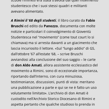
scuole riminesi era stata travolta dal quel movimento
studentesco che i suoi stessi quadri e militanti
avevano alimentato.
A Rimini il ’68 degli studenti
, il libro curato da
Fabio
Bruschi
ed edito da
Panozzo
, documenta con molte
notizie e particolari il coinvolgimento di Gioventù
Studentesca nel “movimento” (come tout court lo si
chiamava) ma si arresta davanti a un giacimento che
lascia incuriosito il lettore. «Sul “lungo addio” di GS,
dall’ottobre ’67 all’estate ’68, – scrive Bruschi
avviandosi alla conclusione del suo saggio – le carte
di
don Aldo Amati
, allora assistente ecclesiastico del
movimento a Rimini, sono di eccezionale importanza,
riportando dall’interno, con cura minuziosa,
testimonianze, discussioni, punti di vista: meritano
una pubblicazione a parte e qui se ne è fatto un uso
volutamente limitato». L’archivio di don Amati è
custodito nell’Archivio Storico Diocesano di Rimini e
aspetta pertanto che qualche studioso lo prenda in