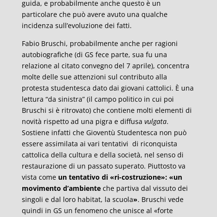
guida, e probabilmente anche questo è un
particolare che può avere avuto una qualche
incidenza sull’evoluzione dei fatti.
Fabio Bruschi, probabilmente anche per ragioni
autobiografiche (di GS fece parte, sua fu una
relazione al citato convegno del 7 aprile), concentra
molte delle sue attenzioni sul contributo alla
protesta studentesca dato dai giovani cattolici. È una
lettura “da sinistra” (il campo politico in cui poi
Bruschi si è ritrovato) che contiene molti elementi di
novità rispetto ad una pigra e diffusa
vulgata
.
Sostiene infatti che Gioventù Studentesca non può
essere assimilata ai vari tentativi di riconquista
cattolica della cultura e della società, nel senso di
restaurazione di un passato superato. Piuttosto va
vista come
un tentativo di «ri-costruzione»: «un
movimento d’ambiente
che partiva dal vissuto dei
singoli e dal loro habitat, la scuola
»
. Bruschi vede
quindi in GS un fenomeno che unisce al «forte