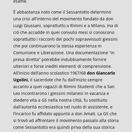
esame.
È abbastanza noto come il Sessantotto determinò
una crisi all’interno del movimento fondato da don
Luigi Giussani, soprattutto a Rimini e a Milano, ma di
ciò che accadde in quei convulsi mesi si conoscono
soprattutto i racconti dei pochi sopravvissuti giessini
che poi continuarono la stessa esperienza in
Comunione e Liberazione. Una documentazione “in
presa diretta” potrebbe indubbiamente fornire
ulteriori e forse inediti elementi di comprensione.
All’inizio dell’anno scolastico 1967/68
don Giancarlo
Ugolini,
il sacerdote che fu dall’inizio sempre
accanto a quei ragazzi di Rimini Studenti che a San
Leo incontrarono i giessini milanesi in vacanza e
diedero vita a GS nella nostra città, fu sostituito
dall’autorità ecclesiastica nel ruolo di assistente, e
l’incarico fu affidato appunto a don Amati. La GS che
si trovò ad affrontare il movimento passato alla storia
come Sessantotto era quindi priva della sua storica