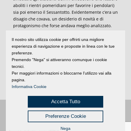
aboliti i rientri pomeridiani per favorire i pendolari)
sia poi emerso il Sessantotto. Evidentemente c’era un
disagio che covava, un desiderio di novità e di
protagonismo che forse andava meglio analizzato.
Un altro interrogativo che rimane inevaso è questo:
Il nostro sito utilizza cookie per offrirti una migliore
cosa era accaduto perché dagli scioperi su
esperienza di navigazione e proposte in linea con le tue
rivendicazioni di tipo sindacale si passasse (vedi
preferenze.
assemblea delle Magistrali del 18 marzo nella
Premendo "Nega" si attiveranno comunque i cookie
palestra dell’ex teatro Galli) a striscioni che
tecnici.
recitavano “Qui non si protesta per cambiare la
Per maggiori informazioni o bloccarne l'utilizzo vai alla
scuola, ma per capovolgere il sistema”?
pagina.
Informativa Cookie
Valerio Lessi
Accetta Tutto
Buongiorno
:
Rimini
é una testata registrata presso il Tribunale di Rimini
|
Preferenze Cookie
registrazione n. 2 /28/02/2012
|
© 2024 buongiornoRimini
Privacy
Credits
|
Nega