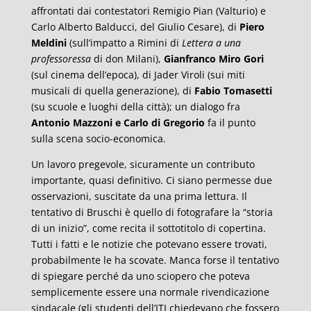
affrontati dai contestatori Remigio Pian (Valturio) e
Carlo Alberto Balducci, del Giulio Cesare), di
Piero
Meldini
(sull’impatto a Rimini di
Lettera a una
professoressa
di don Milani),
Gianfranco Miro Gori
(sul cinema dell’epoca), di Jader Viroli (sui miti
musicali di quella generazione), di
Fabio Tomasetti
(su scuole e luoghi della città); un dialogo fra
Antonio Mazzoni e Carlo di Gregorio
fa il punto
sulla scena socio-economica.
Un lavoro pregevole, sicuramente un contributo
importante, quasi definitivo. Ci siano permesse due
osservazioni, suscitate da una prima lettura. Il
tentativo di Bruschi è quello di fotografare la “storia
di un inizio”, come recita il sottotitolo di copertina.
Tutti i fatti e le notizie che potevano essere trovati,
probabilmente le ha scovate. Manca forse il tentativo
di spiegare perché da uno sciopero che poteva
semplicemente essere una normale rivendicazione
sindacale (gli studenti dell’ITI chiedevano che fossero