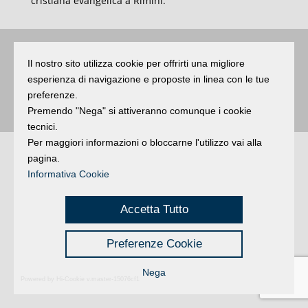
cristiana evangelica a Rimini.
Buongiorno
:
Rimini
é una testata registrata presso il Tribunale di Rimini
|
Il nostro sito utilizza cookie per offrirti una migliore
registrazione n. 2 /28/02/2012
|
© 2024 buongiornoRimini
esperienza di navigazione e proposte in linea con le tue
Privacy
Credits
|
preferenze.
Premendo "Nega" si attiveranno comunque i cookie
tecnici.
Per maggiori informazioni o bloccarne l'utilizzo vai alla
pagina.
Informativa Cookie
Accetta Tutto
Preferenze Cookie
Nega
Powered by Hi-Cookie v.master-15076cf1