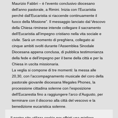
Maurizio Fabbri – è l’evento conclusivo diocesano
dell’anno pastorale, a Rimini. Inizia con l’Eucaristia
perché dall’Eucaristia si riaccende continuamente il
fuoco della Missione”. Il messaggio lanciato dal Vescovo
della Chiesa riminese intende collegare il sacramento
dell’Eucaristia all’impegno cristiano nella vita sociale e
civile. Sarà un momento di preghiera, collegato ai
cinque ambiti svolti durante l’Assemblea Sinodale
Diocesana appena conclusa, di pubblica testimonianza
della fede e dell’impegno per il bene della città e per la
Chiesa in uscita missionaria.
La veglia si compone di tre momenti: la messa alle
20,30, con l’accompagnamento musicale del coro della
pastorale giovanile diocesana Megales Phones, la
processione cittadina solenne con l’esposizione
dell’Eucarestia fino a raggiungere l’arco d’Augusto, per
terminare con il discorso alla città del vescovo e la
benedizione eucaristica solenne.
Durante la processione verso l’arco di Augusto, le
Il nostro sito utilizza cookie per offrirti una migliore