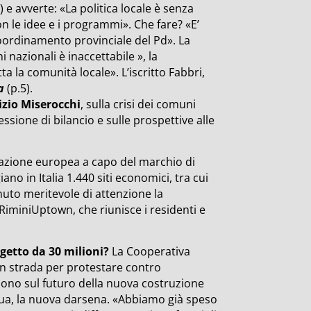
) e avverte: «La politica locale è senza
on le idee e i programmi». Che fare? «E’
oordinamento provinciale del Pd». La
 nazionali è inaccettabile », la
tta la comunità locale». L’iscritto Fabbri,
a
(p.5).
izio Miserocchi
, sulla crisi dei comuni
ssione di bilancio e sulle prospettive alle
azione europea a capo del marchio di
o in Italia 1.440 siti economici, tra cui
enuto meritevole di attenzione la
RiminiUptown, che riunisce i residenti e
ogetto da 30 milioni?
La Cooperativa
 in strada per protestare contro
guono sul futuro della nuova costruzione
Prua, la nuova darsena. «Abbiamo già speso