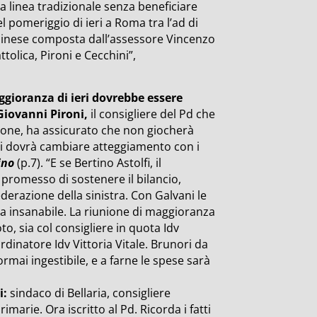
a linea tradizionale senza beneficiare
nel pomeriggio di ieri a Roma tra l’ad di
iminese composta dall’assessore Vincenzo
ttolica, Pironi e Cecchini”,
ggioranza di ieri dovrebbe essere
“Giovanni Pironi,
il consigliere del Pd che
one, ha assicurato che non giocherà
anti dovrà cambiare atteggiamento con i
ino
(p.7). “E se Bertino Astolfi, il
 promesso di sostenere il bilancio,
ederazione della sinistra. Con Galvani le
ra insanabile. La riunione di maggioranza
o, sia col consigliere in quota Idv
rdinatore Idv Vittoria Vitale. Brunori da
mai ingestibile, e a farne le spese sarà
i:
sindaco di Bellaria, consigliere
imarie. Ora iscritto al Pd. Ricorda i fatti