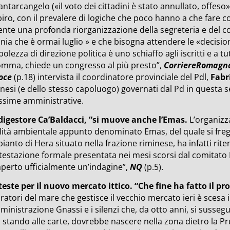
antarcangelo («il voto dei cittadini è stato annullato, offeso»
iro, con il prevalere di logiche che poco hanno a che fare c
ente una profonda riorganizzazione della segreteria e del c
ania che è ormai luglio » e che bisogna attendere le «decisioni
olezza di direzione politica è uno schiaffo agli iscritti e a tu
omma, chiede un congresso al più presto”,
CorriereRomagn
oce
(p.18) intervista il coordinatore provinciale del Pdl,
Fabr
nesi (e dello stesso capoluogo) governati dal Pd in questa se
ssime amministrative.
digestore Ca’Baldacci, “si muove anche l’Emas.
L’organizz
ità ambientale appunto denominato Emas, del quale si fregian
pianto di Hera situato nella frazione riminese, ha infatti rit
testazione formale presentata nei mesi scorsi dal comitato 
aperto ufficialmente un’indagine”,
NQ
(p.5).
teste per il nuovo mercato ittico. “Che fine ha fatto il pr
ratori del mare che gestisce il vecchio mercato ieri è scesa
ministrazione Gnassi e i silenzi che, da otto anni, si susse
, stando alle carte, dovrebbe nascere nella zona dietro la 