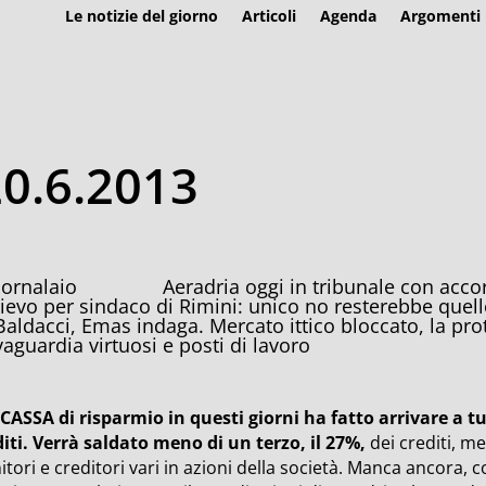
Le notizie del giorno
Articoli
Agenda
Argomenti
0.6.2013
Aeradria oggi in tribunale con accor
lievo per sindaco di Rimini: unico no resterebbe quell
Baldacci, Emas indaga. Mercato ittico bloccato, la prot
vaguardia virtuosi e posti di lavoro
CASSA di risparmio in questi giorni ha fatto arrivare a tut
diti. Verrà saldato meno di un terzo, il 27%,
dei crediti, me
itori e creditori vari in azioni della società. Manca ancora, c