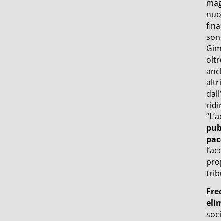
magg
nuo
fina
sono
Gim
oltr
anch
altr
dall
rid
“L’a
pub
pac
l’ac
prop
tri
Fre
eli
soci