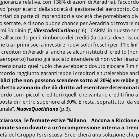
ioranza relativa, con il 38% di azioni di Aeradria), l’accordo s
vo ‘proprietario’ della società di gestione dell’aeroporto.
nziari da parte di imprenditori e società che potrebbero diven
 serrate, e ci sono buone chance per Aeradria di trovare nuov
mi Baldinini)”,
ilRestodelCarlino
(p.6). “CARIM, in questo se
e all’accordo per il rimborso dei crediti (la banca deve riscuo
e tra i primi soci a investire nuovi soldi freschi per il ‘Felli
i creditori di Aeradria, anche se alcuni istituti di credito (n
’aeroporto) hanno già lasciato intendere di non voler finanziare 
imensionato quel ruolo che avrebbero dovuto giocare Rimin
ccordo raggiunto garantirebbe i creditori e tutelerebbe anch
blici (che non possono scendere sotto al 20%) verrebbe g
chetto azionario che dà diritto ad esercitare determinati
cordo con i piccoli creditori (quelli che vantano crediti fino 
osta di rientro superiore al 30%. E resta, soprattutto, da ve
bunale”,
NuovoQuotidiano
(p.3).
cciarossa, le fermate estive “Milano – Ancona a Riccione 
minate sono dovute a un’incomprensione interna a Trenit
età del Gruppo Fsi si scusa. Si cercherà una soluzione che p