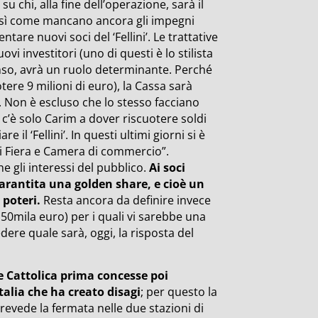
u chi, alla fine dell’operazione, sarà il
 Così come mancano ancora gli impegni
tare nuovi soci del ‘Fellini’. Le trattative
i investitori (uno di questi è lo stilista
nso, avrà un ruolo determinante. Perché
tere 9 milioni di euro), la Cassa sarà
ni’. Non è escluso che lo stesso facciano
on c’è solo Carim a dover riscuotere soldi
il ‘Fellini’. In questi ultimi giorni si è
i Fiera e Camera di commercio”.
e gli interessi del pubblico.
Ai soci
arantita una golden share, e cioè un
 poteri.
Resta ancora da definire invece
a 50mila euro) per i quali vi sarebbe una
dere quale sarà, oggi, la risposta del
e Cattolica prima concesse poi
alia che ha creato disagi
; per questo la
revede la fermata nelle due stazioni di