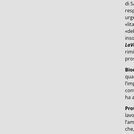
di S
resp
urg
«lit
«deb
ins
LaV
rimi
pro
Bio
qual
l’im
con
ha 
Pro
lavo
l’am
che