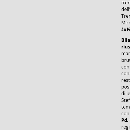
tren
dell
Tre
Mirr
LaV
Bil
riu
mar
brut
cons
cons
rest
pos
di i
Stef
tem
con 
Pd.
regi