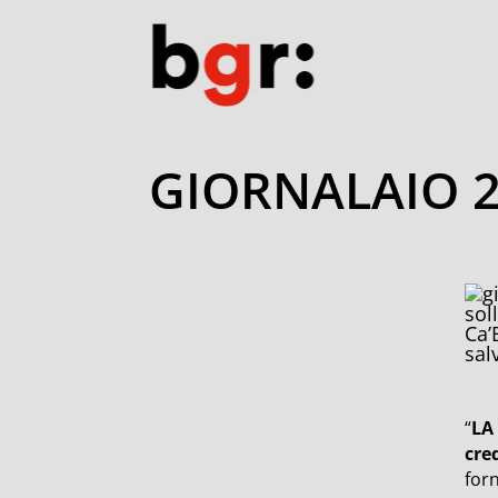
GIORNALAIO 2
sol
Ca’
sal
“
LA 
cre
forn