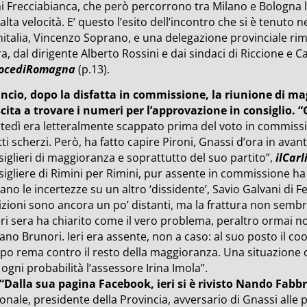
i Frecciabianca, che però percorrono tra Milano e Bologna l
’alta velocità. E’ questo l’esito dell’incontro che si è tenuto 
nitalia, Vincenzo Soprano, e una delegazione provinciale r
a, dal dirigente Alberto Rossini e dai sindaci di Riccione e Ca
ocediRomagna
(p.13).
ancio, dopo la disfatta in commissione, la riunione di ma
scita a trovare i numeri per l’approvazione in consiglio. 
tedì era letteralmente scappato prima del voto in commissi
ti scherzi. Però, ha fatto capire Pironi, Gnassi d’ora in av
iglieri di maggioranza e soprattutto del suo partito”,
ilCarl
igliere di Rimini per Rimini, pur assente in commissione ha
ano le incertezze su un altro ‘dissidente’, Savio Galvani di F
izioni sono ancora un po’ distanti, ma la frattura non semb
eri sera ha chiarito come il vero problema, peraltro ormai not
ano Brunori. Ieri era assente, non a caso: al suo posto il coo
po rema contro il resto della maggioranza. Una situazione or
ogni probabilità l’assessore Irina Imola”.
 “Dalla sua pagina Facebook, ieri si è rivisto Nando Fabbr
onale, presidente della Provincia, avversario di Gnassi alle pr