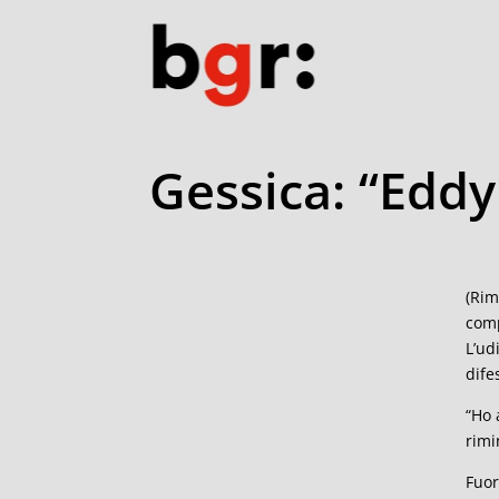
Gessica: “Eddy
(Rim
comp
L’ud
dife
“Ho 
rimi
Fuor