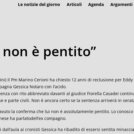
Le notizie del giorno
Articoli
Agenda
Argomenti
 non è pentito”
ini) Il Pm Marino Cerioni ha chiesto 12 anni di reclusione per Eddy 
agna Gessica Notaro con l’acido.
ienza con rito abbreviato davanti al giudice Fiorella Casadei contin
se e parte civili. Non è ancora certo se la sentenza arriverà in serat
avuto la conferma che lui non è assolutamente pentito. Lo conosco 
nese ha parlatodell’ex compagno.
i dall’aula ai cronisti Gessica ha ribadito di essersi sentita minacc