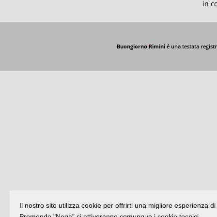
in c
Buongiorno
:
Rimini
é una testata registr
Il nostro sito utilizza cookie per offrirti una migliore esperienza 
Premendo "Nega" si attiveranno comunque i cookie tecnici.