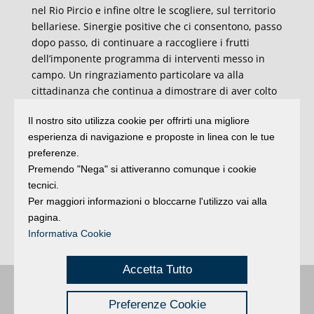
nel Rio Pircio e infine oltre le scogliere, sul territorio
bellariese. Sinergie positive che ci consentono, passo
dopo passo, di continuare a raccogliere i frutti
dell’imponente programma di interventi messo in
campo. Un ringraziamento particolare va alla
cittadinanza che continua a dimostrare di aver colto
l’importanza di questo Piano che ci consentirà di
Il nostro sito utilizza cookie per offrirti una migliore
garantire la balneabilità del mare anche in caso di
esperienza di navigazione e proposte in linea con le tue
precipitazioni. Ricordo inoltre che di pari passo alla
preferenze.
separazione della rete nord procede il cantiere di
Premendo "Nega" si attiveranno comunque i cookie
piazzale Kennedy, che entro la prossima estate ci
tecnici.
riconsegnerà una imponente infrastruttura di
Per maggiori informazioni o bloccarne l'utilizzo vai alla
accumulo e laminazione delle acque, con un volume
pagina.
complessivo di 39.000 metri cubi, oltre alla Dorsale
Informativa Cookie
Sud in via di completamento”.
Accetta Tutto
Buongiorno
:
Rimini
é una testata registrata presso il Tribunale di Rimini
|
Preferenze Cookie
registrazione n. 2 /28/02/2012
|
© 2024 buongiornoRimini