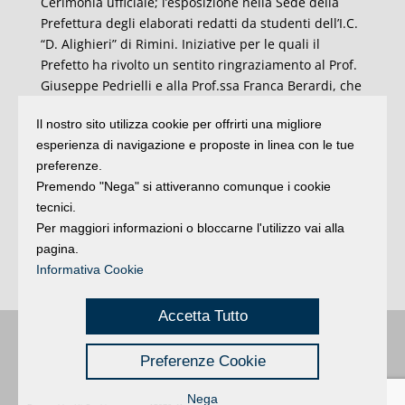
Cerimonia ufficiale; l’esposizione nella Sede della
Prefettura degli elaborati redatti da studenti dell’I.C.
“D. Alighieri” di Rimini. Iniziative per le quali il
Prefetto ha rivolto un sentito ringraziamento al Prof.
Giuseppe Pedrielli e alla Prof.ssa Franca Berardi, che
hanno non solo accolto la proposta di un impegno
Il nostro sito utilizza cookie per offrirti una migliore
diretto del mondo della scuola ma sono diventati
esperienza di navigazione e proposte in linea con le tue
entusiasti promotori di quanto attuato dagli Istituti
preferenze.
coinvolti e dagli studenti.
Premendo "Nega" si attiveranno comunque i cookie
Una giornata, insomma, di autentica festa e
tecnici.
partecipazione, che in serata avrà degno
Per maggiori informazioni o bloccarne l'utilizzo vai alla
compimento con il tradizionale concerto eseguito
pagina.
dalla Banda della Città di Rimini, con appuntamento
Informativa Cookie
alle ore 21,00 in Piazza Cavour.
Accetta Tutto
Buongiorno
:
Rimini
é una testata registrata presso il Tribunale di Rimini
|
Preferenze Cookie
registrazione n. 2 /28/02/2012
|
© 2024 buongiornoRimini
Privacy
Credits
|
Nega