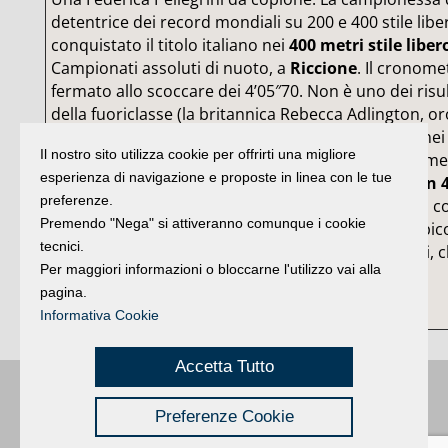
detentrice dei record mondiali su 200 e 400 stile libe
conquistato il titolo italiano nei
400 metri stile liber
Campionati assoluti di nuoto, a
Riccione
. Il cronome
fermato allo scoccare dei 4’05″70. Non è uno dei risul
della fuoriclasse (la britannica Rebecca Adlington, or
carica sulla stessa distanza, ha realizzato 4’02″35 nei 
Il nostro sito utilizza cookie per offrirti una migliore
Trials di Londra) che ai microfoni di Raisport ha lame
esperienza di navigazione e proposte in linea con le tue
mancanza di avversarie:
è molto più facile fare un 
preferenze.
qualcuno al fianco che ti dà il passo
che da sola, 
Premendo "Nega" si attiveranno comunque i cookie
siamo a buon punto: riuscire durante l’anno olimpic
tecnici.
basso è un’ottima cosa”. Dietro di lei Alessia Filippi, 
Per maggiori informazioni o bloccarne l'utilizzo vai alla
vasca dopo un biennio di stop.
pagina.
Informativa Cookie
Accetta Tutto
Buongiorno
:
Rimini
é una testata registrata presso il Tribunale di Rimini
|
Preferenze Cookie
registrazione n. 2 /28/02/2012
|
© 2024 buongiornoRimini
Privacy
Credits
|