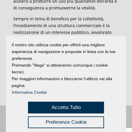
aiutano a produrre un uso più qualitativo dell’area e
di conseguenza a promuoverne la vitalità.
Sempre in tema di beneficio per la collettività,
l’insediamento di una struttura commerciale è la
realizzazione di un interesse pubblico, avvalorato
ulteriormente dalla creazione di nuovi posti di lavoro
Il nostro sito utilizza cookie per offrirti una migliore
diretti e nell’indotto. Dall’esperienza della pandemia
esperienza di navigazione e proposte in linea con le tue
traiamo inoltre un insegnamento fondamentale:
preferenze.
l’attività commerciale, soprattutto quella alimentare,
Premendo "Nega" si attiveranno comunque i cookie
ha rappresentato (e rappresenta) un servizio
tecnici.
pubblico a tutti gli effetti, come si evidenzia nella
Per maggiori informazioni o bloccarne l'utilizzo vai alla
circolare PG.2015. 0308657 del 13/05/2015 di Regione
pagina.
Emilia-Romagna, a firma degli assessori Costa e
Informativa Cookie
Donini.
Accetta Tutto
Buongiorno
:
Rimini
é una testata registrata presso il Tribunale di Rimini
|
Preferenze Cookie
registrazione n. 2 /28/02/2012
|
© 2024 buongiornoRimini
Privacy
Credits
|