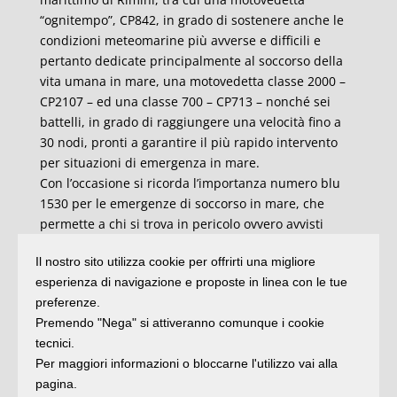
“ognitempo”, CP842, in grado di sostenere anche le
condizioni meteomarine più avverse e difficili e
pertanto dedicate principalmente al soccorso della
vita umana in mare, una motovedetta classe 2000 –
CP2107 – ed una classe 700 – CP713 – nonché sei
battelli, in grado di raggiungere una velocità fino a
30 nodi, pronti a garantire il più rapido intervento
per situazioni di emergenza in mare.
Con l’occasione si ricorda l’importanza numero blu
1530 per le emergenze di soccorso in mare, che
permette a chi si trova in pericolo ovvero avvisti
persone in pericolo, di collegarsi immediatamente,
Il nostro sito utilizza cookie per offrirti una migliore
da telefono sia fisso che mobile, da qualsiasi parte
esperienza di navigazione e proposte in linea con le tue
d’Italia con la Capitaneria di Porto più vicina.
preferenze.
Anche per la stagione estiva ormai avviata, l’obiettivo
Premendo "Nega" si attiveranno comunque i cookie
della Guardia Costiera resta quello di garantire il più
tecnici.
alto livello di sicurezza per gli utenti del mare e per
Per maggiori informazioni o bloccarne l'utilizzo vai alla
tutte le attività connesse alla balneazione,
pagina.
mantenendo quanto più elevato il livello di controllo