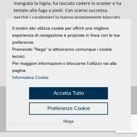
mangiata la foglia, ha lasciato cadere lo scooter e ha
tentato alla fuga a piedi. Con scarso successo,
perché i carabinieri lo hanno prontamente bloccato,
recuperando 8 involucri in cellophane di colore
Il nostro sito utilizza cookie per offrirti una migliore
azzurro contenenti complessivamente circa 11
esperienza di navigazione e proposte in linea con le tue
grammi di eroina, di cui il giovane si era disfatto nel
preferenze.
corso della fuga. Addosso gli hanno trovato 110 euro.
Premendo "Nega" si attiveranno comunque i cookie
Davanti al giudice lo spacciatore ha chiesto un
tecnici.
patteggiamento ‘guadagnandosi’ la pena di 6 mesi di
Per maggiori informazioni o bloccarne l'utilizzo vai alla
reclusione e mille euro di multa, con il beneficio
pagina.
della pena sospesa.
Informativa Cookie
Accetta Tutto
Buongiorno
:
Rimini
é una testata registrata presso il Tribunale di Rimini
|
registrazione n. 2 /28/02/2012
|
© 2024 buongiornoRimini
Preferenze Cookie
Privacy
Credits
|
Nega
Powered by Hi-Cookie v.master-15076cf1