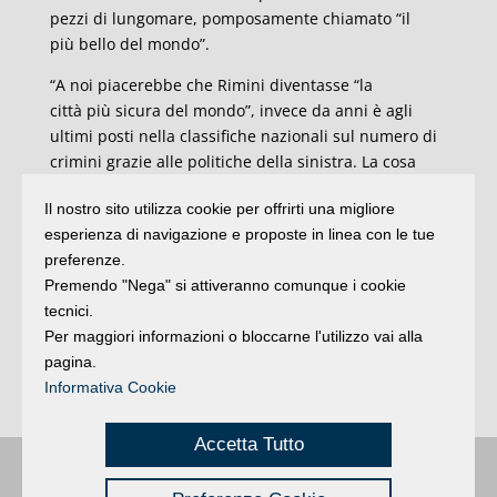
pezzi di lungomare, pomposamente chiamato
“
il
pi
ù
bello del mondo
”
.
“A noi piacerebbe che Rimini diventasse
“
la
citt
à
pi
ù
sicura del mondo
”
, invece da anni
è
agli
ultimi posti nella classifiche nazionali sul numero di
crimini grazie alle politiche della sinistra.
La cosa
veramente incredibile
è
che l
’
assessore alla
Il nostro sito utilizza cookie per offrirti una migliore
sicurezza Jamil Sadegholvaad, di fronte a questo
esperienza di navigazione e proposte in linea con le tue
fallimento politico, sia stato scelto come candidato a
preferenze.
sindaco dal Pd e dalla coalizione di
Premendo "Nega" si attiveranno comunque i cookie
centrosinistra.
Siamo sicuri di garantire ai cittadini
tecnici.
che ci sceglieranno e che ci permetteranno di
Per maggiori informazioni o bloccarne l'utilizzo vai alla
vincere alla prossime elezioni del 3 e 4 ottobre che il
pagina.
problema della sicurezza sar
à
al centro della nostra
Informativa Cookie
azione politica”.
Accetta Tutto
Buongiorno
:
Rimini
é una testata registrata presso il Tribunale di Rimini
|