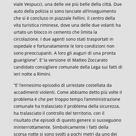
viale Vespucci, una delle vie pi
ù
belle della citt
à
. Due
auto della polizia si sono lanciate all
’
inseguimento
che si
è
concluso in piazzale Fellini, il centro della
vita turistica riminese, dove una delle due volanti ha
urtato un blocco in cemento che limita la
circolazione. I due agenti sono stati trasportati in
ospedale e fortunatamente le loro condizioni non
sono preoccupanti. A loro gli auguri di una pronta
guarigione”. E’ la versione di Matteo Zoccarato
candidato consigliere comunale della Lega sui fatti di
ieri notte a Rimini.
“E
’
l
’
ennesimo episodio di un
’
estate costellata da
accadimenti violenti. Come abbiamo detto pi
ù
volte il
problema
è
che per troppo tempo l
’
amministrazione
comunale ha tralasciato il problema della sicurezza,
ha tralasciato il controllo del territorio, con il
risultato che episodi di questo genere si susseguono
ininterrottamente. Simbolicamente i fatti della
scorsa notte si sono svolti a pochi metri da uno dei