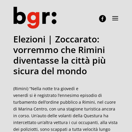
Elezioni | Zoccarato:
vorremmo che Rimini
diventasse la città più
sicura del mondo
(Rimini) “
Nella notte tra gioved
ì
e
venerd
ì
si
è
registrato l
’
ennesimo episodio di
turbamento dell
’
ordine pubblico a Rimini, nel cuore
di Marina Centro, con una stagione turistica ancora
in corso. Un
’
auto delle volanti della Questura ha
intercettato un
’
altra vettura i cui occupanti, alla vista
dei poliziotti, sono scappati a tutta velocit
à
lungo