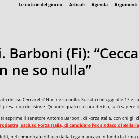
Le notizie del giorno
Articoli
Agenda
Argomenti
. Barboni (Fi): “Cecca
n ne so nulla”
stato deciso Ceccarelli? Non ne so nulla. So solo che oggi alle 17 è con
à presa una decisione. Quando qualcosa sarà deciso, farò sapere le
 si esprime il senatore Antonio Barboni, di Forza Italia, con chi gl
rodestra, escluso Forza Italia, di candidare l’ex sindaco di Bellaria
ffetti, nel comunicato diffuso dalla Lega mancava in fondo la firma di