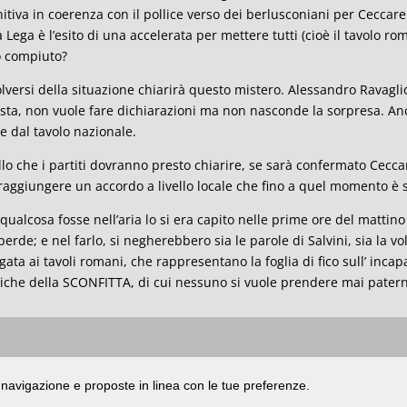
nitiva in coerenza con il pollice verso dei berlusconiani per Ceccarel
a Lega è l’esito di una accelerata per mettere tutti (cioè il tavolo r
o compiuto?
olversi della situazione chiarirà questo mistero. Alessandro Ravaglio
ista, non vuole fare dichiarazioni ma non nasconde la sorpresa. An
e dal tavolo nazionale.
lo che i partiti dovranno presto chiarire, se sarà confermato Ceccar
raggiungere un accordo a livello locale che fino a quel momento è 
qualcosa fosse nell’aria lo si era capito nelle prime ore del mattino 
 perde; e nel farlo, si negherebbero sia le parole di Salvini, sia la
gata ai tavoli romani, che rappresentano la foglia di fico sull’ incap
tiche della SCONFITTA, di cui nessuno si vuole prendere mai patern
ata presso il Tribunale di Rimini
|
registrazione n. 2 /28/02/2012
|
© 2024 buongiorno
di navigazione e proposte in linea con le tue preferenze.