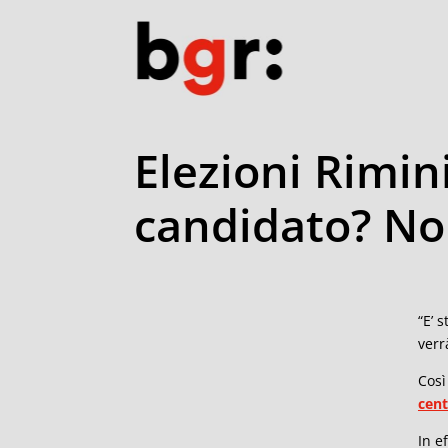
Elezioni Rimini
candidato? No
“E’ 
verr
Così
cent
In e