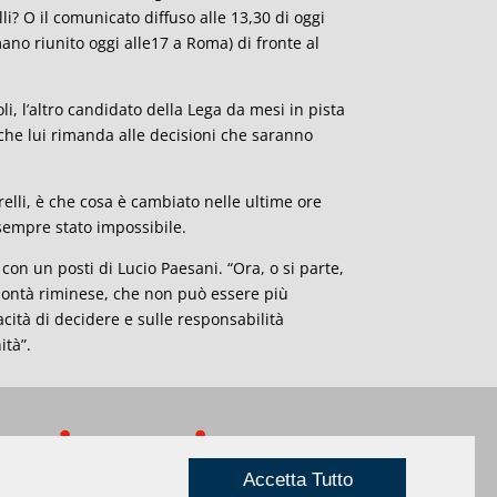
li? O il comunicato diffuso alle 13,30 di oggi
omano riunito oggi alle17 a Roma) di fronte al
li, l’altro candidato della Lega da mesi in pista
che lui rimanda alle decisioni che saranno
elli, è che cosa è cambiato nelle ultime ore
sempre stato impossibile.
con un posti di Lucio Paesani. “Ora, o si parte,
 volontà riminese, che non può essere più
acità di decidere e sulle responsabilità
ità”.
Privacy
|
Credits
Rimini
Accetta Tutto