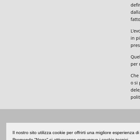
defi
dall
fatt
L’ev
in p
pres
Quel
per 
Che 
o si
dele
poli
Buongiorno
:
Rimini
é una testata registr
Il nostro sito utilizza cookie per offrirti una migliore esperienza 
Premendo "Nega" si attiveranno comunque i cookie tecnici.