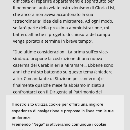
difficoltà di reperire appartamenti e soprattutto per
il nemmeno tanto velato ostruzionismo di Gloria Lisi,
che ancora non aveva accantonato la sua
“straordinaria” idea delle microaree. Ad ogni modo,
se farò parte della prossima amministrazione, mi
batterò affinché il progetto di chiusura del campo
venga portato a termine in breve tempo”.
“Due ultime considerazioni. La prima sull’ex vice-
sindaca: propone la costruzione di una nuova
caserma dei Carabinieri a Miramare… Ebbene sono
anni che mi sto battendo su questo tema (chiedere
all’ex Comandante di Stazione per conferma) e
finalmente qualche mese fa abbiamo iniziato a
confrontarci con il Dirigente al Patrimonio del
Comune (chiedere anche a lui per conferma) per
Il nostro sito utilizza cookie per offrirti una migliore
trovare una locazione atta ad ospitare la nuova
esperienza di navigazione e proposte in linea con le tue
Caserma, quindi nessuno ha scoperto l’acqua
preferenze.
calda.
La seconda è per Zoccarato: perché attaccare
Premendo "Nega" si attiveranno comunque i cookie
Jamil sull’argomento e non la promotrice e paladina