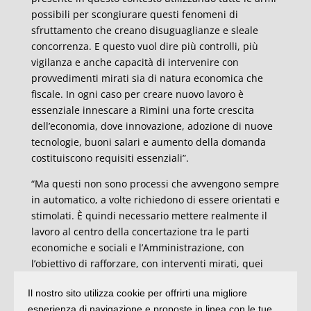
possibili per scongiurare questi fenomeni di
sfruttamento che creano disuguaglianze e sleale
concorrenza. E questo vuol dire più controlli, più
vigilanza e anche capacità di intervenire con
provvedimenti mirati sia di natura economica che
fiscale. In ogni caso per creare nuovo lavoro è
essenziale innescare a Rimini una forte crescita
dell’economia, dove innovazione, adozione di nuove
tecnologie, buoni salari e aumento della domanda
costituiscono requisiti essenziali”.
“Ma questi non sono processi che avvengono sempre
in automatico, a volte richiedono di essere orientati e
stimolati. È quindi necessario mettere realmente il
lavoro al centro della concertazione tra le parti
economiche e sociali e l’Amministrazione, con
l’obiettivo di rafforzare, con interventi mirati, quei
settori dell’economia riminese certamente non solo
Il nostro sito utilizza cookie per offrirti una migliore
turistica, che pur disponendo di un mercato in
esperienza di navigazione e proposte in linea con le tue