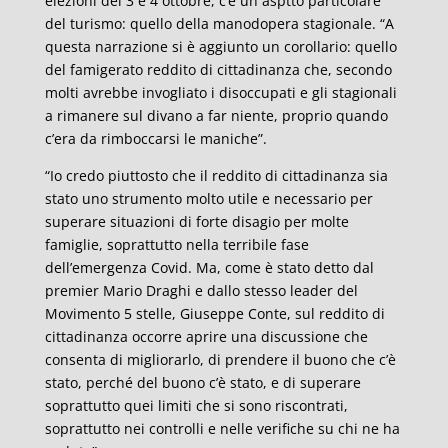
elezioni del 3 e 4 ottobre, c’è un asptto particolare
del turismo: quello della manodopera stagionale. “A
questa narrazione si è aggiunto un corollario: quello
del famigerato reddito di cittadinanza che, secondo
molti avrebbe invogliato i disoccupati e gli stagionali
a rimanere sul divano a far niente, proprio quando
c’era da rimboccarsi le maniche”.
“Io credo piuttosto che il reddito di cittadinanza sia
stato uno strumento molto utile e necessario per
superare situazioni di forte disagio per molte
famiglie, soprattutto nella terribile fase
dell’emergenza Covid. Ma, come è stato detto dal
premier Mario Draghi e dallo stesso leader del
Movimento 5 stelle, Giuseppe Conte, sul reddito di
cittadinanza occorre aprire una discussione che
consenta di migliorarlo, di prendere il buono che c’è
stato, perché del buono c’è stato, e di superare
soprattutto quei limiti che si sono riscontrati,
soprattutto nei controlli e nelle verifiche su chi ne ha