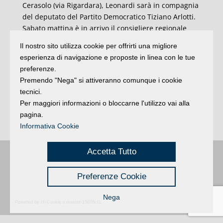
Cerasolo (via Rigardara), Leonardi sarà in compagnia
del deputato del Partito Democratico Tiziano Arlotti.
Sabato mattina è in arrivo il consigliere regionale
Paolo Calvano in qualità di relatore della legge sullo
Il nostro sito utilizza cookie per offrirti una migliore
sport. L’appuntamento, all’interno dell’azienda Grabo
esperienza di navigazione e proposte in linea con le tue
Ballons (ore 11). Questa sera, mercoledì 24 maggio,
preferenze.
alle 20,45, il candidato sindaco di “Insieme per
Premendo "Nega" si attiveranno comunque i cookie
Coriano” sarà al ristorante Righetti di Sant’Andrea in
tecnici.
Besanigo, mentre giovedì doppio appuntamento a
Per maggiori informazioni o bloccarne l'utilizzo vai alla
Cavallino: aperitivo al bar Prince alle 19,30, cena da
pagina.
Savino alle 20,45.
Informativa Cookie
Accetta Tutto
Buongiorno
:
Rimini
é una testata registrata presso il Tribunale di Rimini
|
registrazione n. 2 /28/02/2012
|
© 2024 buongiornoRimini
Preferenze Cookie
Privacy
Credits
|
Nega
Powered by Hi-Cookie v.master-15076cf1