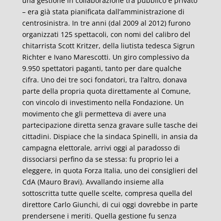
una gestione in collaborazione tra pubblico e privato
– era già stata pianificata dall’amministrazione di
centrosinistra. In tre anni (dal 2009 al 2012) furono
organizzati 125 spettacoli, con nomi del calibro del
chitarrista Scott Kritzer, della liutista tedesca Sigrun
Richter e Ivano Marescotti. Un giro complessivo da
9.950 spettatori paganti, tanto per dare qualche
cifra. Uno dei tre soci fondatori, tra l’altro, donava
parte della propria quota direttamente al Comune,
con vincolo di investimento nella Fondazione. Un
movimento che gli permetteva di avere una
partecipazione diretta senza gravare sulle tasche dei
cittadini. Dispiace che la sindaca Spinelli, in ansia da
campagna elettorale, arrivi oggi al paradosso di
dissociarsi perfino da se stessa: fu proprio lei a
eleggere, in quota Forza Italia, uno dei consiglieri del
CdA (Mauro Bravi). Avvallando insieme alla
sottoscritta tutte quelle scelte, compresa quella del
direttore Carlo Giunchi, di cui oggi dovrebbe in parte
prendersene i meriti. Quella gestione fu senza