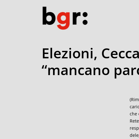
Elezioni, Cecca
“mancano par
(Rim
cari
che 
Rete
resp
dele