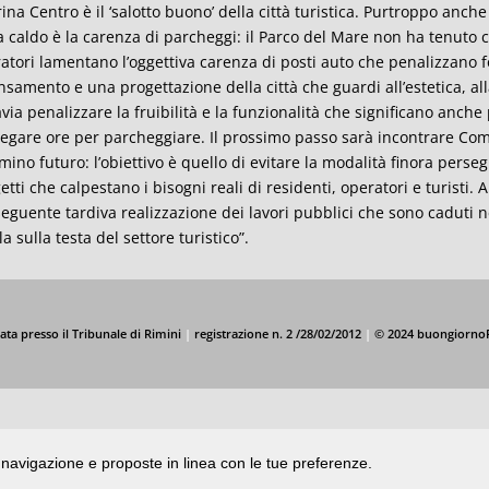
ina Centro è il ‘salotto buono’ della città turistica. Purtroppo anch
 caldo è la carenza di parcheggi: il Parco del Mare non ha tenuto co
atori lamentano l’oggettiva carenza di posti auto che penalizzano f
nsamento e una progettazione della città che guardi all’estetica, alla 
avia penalizzare la fruibilità e la funzionalità che significano anch
egare ore per parcheggiare. Il prossimo passo sarà incontrare Comit
ino futuro: l’obiettivo è quello di evitare la modalità finora perseg
etti che calpestano i bisogni reali di residenti, operatori e turisti.
eguente tardiva realizzazione dei lavori pubblici che sono caduti n
la sulla testa del settore turistico”.
ata presso il Tribunale di Rimini
|
registrazione n. 2 /28/02/2012
|
© 2024 buongiorno
di navigazione e proposte in linea con le tue preferenze.