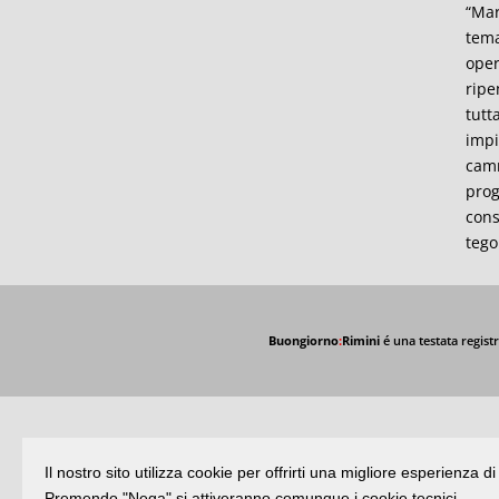
“Mar
tema
oper
ripe
tutt
impi
camm
prog
cons
tego
Buongiorno
:
Rimini
é una testata registr
Il nostro sito utilizza cookie per offrirti una migliore esperienza 
Premendo "Nega" si attiveranno comunque i cookie tecnici.