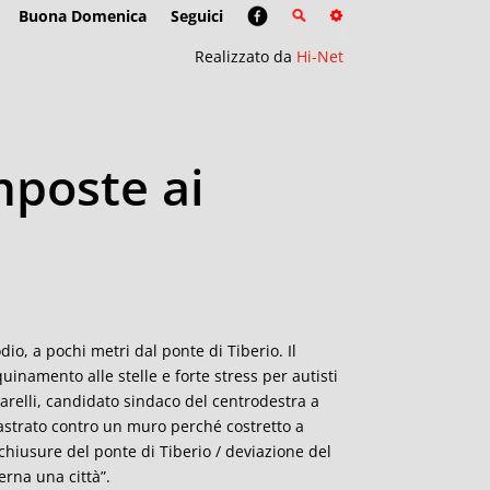
Buona Domenica
Seguici
Realizzato da
Hi-Net
imposte ai
dio, a pochi metri dal ponte di Tiberio. Il
uinamento alle stelle e forte stress per autisti
carelli, candidato sindaco del centrodestra a
castrato contro un muro perch
é
costretto a
chiusure del ponte di Tiberio / deviazione del
erna una citt
à”
.