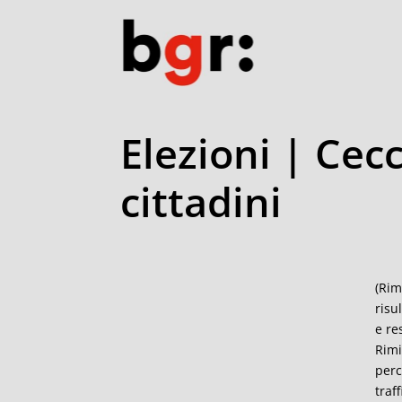
Elezioni | Cecc
cittadini
(Rimi
risu
e re
Rimi
perc
traf