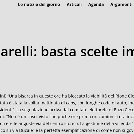
Le notizie del giorno
Articoli
Agenda
Argomenti
arelli: basta scelte 
ni) “
Una bisarca in queste ore ha bloccato la viabilit
à
del Rione Clo
ltato
è
stata la solita mattinata di caos, con lunghe code di auto, inq
sidenti”. La segnalazione arriva dal comitato elettorele di Enzo Cec
ni. “
Non
è
un caso, visto che poche ore prima un camion si era in
orrere le anguste via del centro storico.
La gestione della vicenda
“
fico su via Ducale
” è
la perfetta esemplificazione di come non si gov