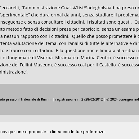
eccarelli, “l
‘
amministrazione Gnassi/Lisi/Sadegholvaad ha preso u
“
sperimentale
”
che dura ormai da anni, senza studiare il problema,
onseguenze e senza consultare i cittadini.
I risultati sono questi.
Qu
to metodo fatto di decisioni prese per capriccio, senza un
‘
esame p
a nessun rapporto con i cittadini.
Quello che posso promettere
è
ttenta valutazione del tema, con l
‘
analisi di tutte le alternative e d
to e franco con i cittadini.
E la questione non
è
limitata alla situa
i di lungomare di Viserba, Miramare e Marina Centro,
è
successo 
zione del Fellini Museum,
è
successo cos
ì
per il Castello,
è
success
nistrazione”.
ata presso il Tribunale di Rimini
|
registrazione n. 2 /28/02/2012
|
© 2024 buongiorno
di navigazione e proposte in linea con le tue preferenze.