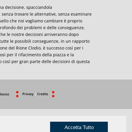
na decisione, spacciandola
 senza trovare le alternative, senza esaminare
ello che noi vogliamo cambiare
è
proprio
rofondo dei problemi e delle conseguenze,
che le nostre decisioni arriveranno dopo
i tutte le possibili conseguenze, in un rapporto
zione del Rione Clodio,
è
successo cos
ì
per i
cos
ì
per il rifacimento della piazza e la
o cos
ì
per gran parte delle decisioni di questa
Privacy
|
Credits
Rimini
Accetta Tutto