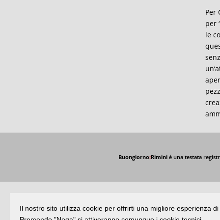
Per C
per
le c
ques
senz
un
‘
a
aper
pezz
crea
ammi
Buongiorno
:
Rimini
é una testata registr
Il nostro sito utilizza cookie per offrirti una migliore esperienza 
Premendo "Nega" si attiveranno comunque i cookie tecnici.