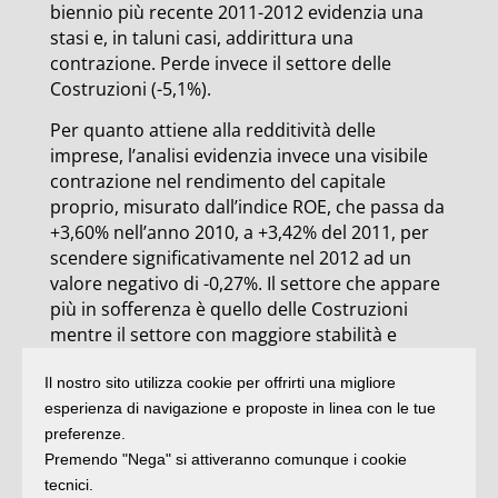
biennio più recente 2011-2012 evidenzia una
stasi e, in taluni casi, addirittura una
contrazione. Perde invece il settore delle
Costruzioni (-5,1%).
Per quanto attiene alla redditività delle
imprese, l’analisi evidenzia invece una visibile
contrazione nel rendimento del capitale
proprio, misurato dall’indice ROE, che passa da
+3,60% nell’anno 2010, a +3,42% del 2011, per
scendere significativamente nel 2012 ad un
valore negativo di -0,27%. Il settore che appare
più in sofferenza è quello delle Costruzioni
mentre il settore con maggiore stabilità e
redditività sempre positiva è quello del
Il nostro sito utilizza cookie per offrirti una migliore
Commercio, mentre gli altri settori sono molto
esperienza di navigazione e proposte in linea con le tue
prossimi allo zero. Occorre sottolineare che
preferenze.
quando si parla di commercio ci si riferisce non
Premendo "Nega" si attiveranno comunque i cookie
tanto alla rete dei piccoli negozi (che
tecnici.
notoriamente da anni è in sofferenza) quanto