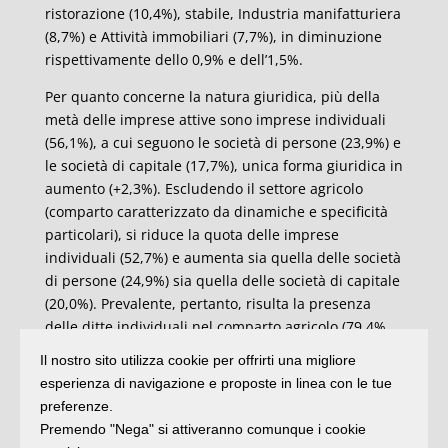
ristorazione (10,4%), stabile, Industria manifatturiera
(8,7%) e Attività immobiliari (7,7%), in diminuzione
rispettivamente dello 0,9% e dell’1,5%.
Per quanto concerne la natura giuridica, più della
metà delle imprese attive sono imprese individuali
(56,1%), a cui seguono le società di persone (23,9%) e
le società di capitale (17,7%), unica forma giuridica in
aumento (+2,3%). Escludendo il settore agricolo
(comparto caratterizzato da dinamiche e specificità
particolari), si riduce la quota delle imprese
individuali (52,7%) e aumenta sia quella delle società
di persone (24,9%) sia quella delle società di capitale
(20,0%). Prevalente, pertanto, risulta la presenza
delle ditte individuali nel comparto agricolo (79,4%
sul totale delle imprese agricole).
Il nostro sito utilizza cookie per offrirti una migliore
esperienza di navigazione e proposte in linea con le tue
A fine giugno 2017 sono 144 le startup innovative
preferenze.
iscritte alla sezione speciale del Registro delle
Premendo "Nega" si attiveranno comunque i cookie
Imprese del territorio aggregato – Forlì-Cesena e