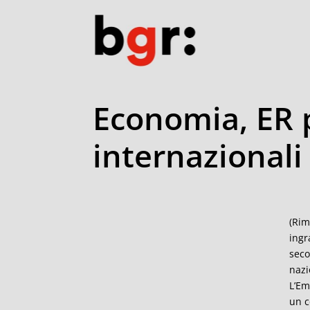
Economia, ER p
internazionali
(Rim
ingr
seco
nazi
L’Em
un c