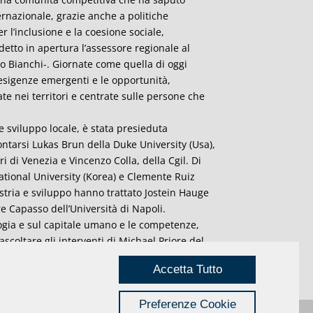
ternazionale, grazie anche a politiche
r l’inclusione e la coesione sociale,
 detto in apertura l’assessore regionale al
io Bianchi-. Giornate come quella di oggi
esigenze emergenti e le opportunità,
te nei territori e centrate sulle persone che
e sviluppo locale, è stata presieduta
rontarsi Lukas Brun della Duke University (Usa),
ri di Venezia e Vincenzo Colla, della Cgil. Di
National University (Korea) e Clemente Ruiz
tria e sviluppo hanno trattato Jostein Hauge
re Capasso dell’Università di Napoli.
ogia e sul capitale umano e le competenze,
ascoltare gli interventi di Michael Priore del
dad Autonoma de Barcelona (Spagna), David
Accetta Tutto
Preferenze Cookie