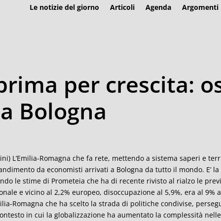
Le notizie del giorno
Articoli
Agenda
Argomenti
rima per crescita: o
 a Bologna
ini) L’Emilia-Romagna che fa rete, mettendo a sistema saperi e terri
andimento da economisti arrivati a Bologna da tutto il mondo. E’ la 
ndo le stime di Prometeia che ha di recente rivisto al rialzo le previs
onale e vicino al 2,2% europeo, disoccupazione al 5,9%, era al 9% a 
ilia-Romagna che ha scelto la strada di politiche condivise, perseg
ontesto in cui la globalizzazione ha aumentato la complessità nelle r