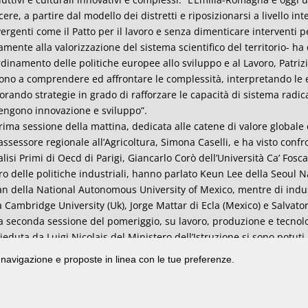
cere, a partire dal modello dei distretti e riposizionarsi a livello in
ergenti come il Patto per il lavoro e senza dimenticare interventi pe
amente alla valorizzazione del sistema scientifico del territorio- ha
dinamento delle politiche europee allo sviluppo e al Lavoro, Patriz
ono a comprendere ed affrontare le complessità, interpretando le 
orando strategie in grado di rafforzare le capacità di sistema radica
engono innovazione e sviluppo”.
rima sessione della mattina, dedicata alle catene di valore globale 
’assessore regionale all’Agricoltura, Simona Caselli, e ha visto conf
lisi Primi di Oecd di Parigi, Giancarlo Corò dell’Università Ca’ Fosca
ro delle politiche industriali, hanno parlato Keun Lee della Seoul 
n della National Autonomous University of Mexico, mentre di indus
a Cambridge University (Uk), Jorge Mattar di Ecla (Mexico) e Salvato
a seconda sessione del pomeriggio, su lavoro, produzione e tecnol
ieduta da Luigi Nicolais del Ministero dell’Istruzione si sono potuti 
achusetts Institute Technology (Usa) e Joan Trullen dell’Universi
di navigazione e proposte in linea con le tue preferenze.
ey e Lisa De Propris della Business School di Birmingham (Uk).