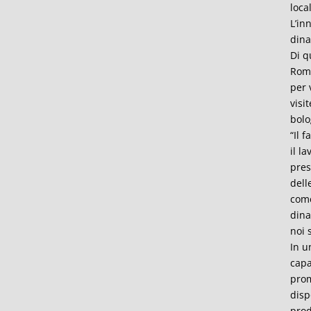
loca
L’in
dina
Di q
Roma
per 
visi
bolo
“Il 
il l
pres
dell
come
dina
noi 
In u
capa
prom
disp
prod