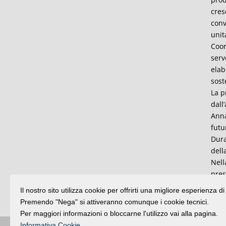
cres
conv
unit
Coor
serv
elab
sost
La p
dall
Anna
futu
Dura
dell
Nell
pres
Mass
Il nostro sito utilizza cookie per offrirti una migliore esperienza 
Bail
Premendo "Nega" si attiveranno comunque i cookie tecnici.
Per maggiori informazioni o bloccarne l'utilizzo vai alla pagina.
Informativa Cookie