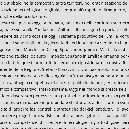
le e globale, nella competitività tra territori, nell’organizzazione de
novazione tecnologica e digitale, sempre più rapida e dirompente, h
miche della produzione.
uesto si è parlato oggi, a Bologna, nel corso della conferenza inte
gna e svolta alla Fondazione Golinelli. Il convegno ha portato sott
vedere da vicino cosa sia oggi il sistema produttivo dell’Emilia-Ro
te che si sono svolte nella giornata di ieri in alcune aziende tra le 
gnese come Marchesini Group Spa, Lamborghini, il Mast e la sede d
fatto che studiosi da tutto il mondo vengano in Emilia-Romagna per
avoro fatti in questi anni tutti insieme per riposizionare la nostra Reg
idente della Regione, Stefano Bonaccini-. Non basta solo promuover
e singole università o delle singole città, ma bisogna generare un 
 un vantaggio competitivo. Le nostre politiche hanno generato una
mico e competitivo l’intero sistema. Oggi nel mondo si cresce se si 
stiamo lavorando per essere un punto di riferimento non solo per i
n contesto di mutazione profonda e strutturale, a decretare lo svilup
cità di attrarre fasi centrali e strategiche dei cicli produttivi, di 
uovere progetti innovativi e ad alto valore aggiunto. Una capacità c
orre di competenze, di ricerca e di tecnologie in grado di governare 
uttivi e culturali innovativi e complessi. “L’Emilia-Romagna è ogg