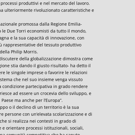
i processi produttivi e nel mercato del lavoro.
a ulteriormente rivoluzionato caratteristiche e
rnazionale promossa dalla Regione Emilia-
o le Due Torri economisti da tutto il mondo,
magna e la sua capacità di innovazione, con
più rappresentative del tessuto produttivo
ella Philip Morris.
 discutere della globalizzazione dimostra come
ione stia dando il giusto risultato- ha detto il
e le singole imprese o favorire le relazioni
sistema che nel suo insieme venga vissuto
 condizione partecipativa in grado rendere
riesce ad essere un crocevia dello sviluppo, e
l Paese ma anche per l’Europa”.
po o il declino di un territorio è la sua
avere persone con un’elevata scolarizzazione e di
he si realizza nei contesti in grado di
e orientare processi istituzionali, sociali,
i una comunità competitiva che ha saputo