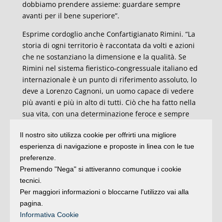
dobbiamo prendere assieme: guardare sempre
avanti per il bene superiore”.
Esprime cordoglio anche Confartigianato Rimini. “La
storia di ogni territorio è raccontata da volti e azioni
che ne sostanziano la dimensione e la qualità. Se
Rimini nel sistema fieristico-congressuale italiano ed
internazionale è un punto di riferimento assoluto, lo
deve a Lorenzo Cagnoni, un uomo capace di vedere
più avanti e più in alto di tutti. Ciò che ha fatto nella
sua vita, con una determinazione feroce e sempre
protesa a valorizzare e anche a difendere la sua, la
Il nostro sito utilizza cookie per offrirti una migliore
nostra città, lo pone fra le figure fondamentali della
esperienza di navigazione e proposte in linea con le tue
storia riminese. Servirà trovare una adeguata azione
preferenze.
per ricordarne l’impronta a futura memoria”,
Premendo "Nega" si attiveranno comunque i cookie
sottolinea il presidente Davide Cupioli che assieme a
tecnici.
tutta Confartigianato Imprese Rimini piange “la
Per maggiori informazioni o bloccarne l'utilizzo vai alla
scomparsa di una figura straordinaria ed amica,
pagina.
abbracciano la famiglia alla quale giungano le
Informativa Cookie
condoglianze degli artigiani riminesi”.