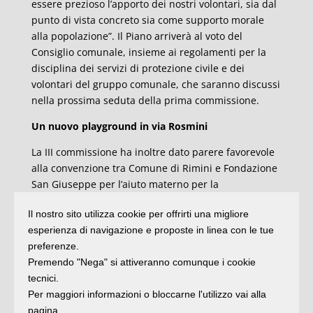
essere prezioso l’apporto dei nostri volontari, sia dal
punto di vista concreto sia come supporto morale
alla popolazione”. Il Piano arriverà al voto del
Consiglio comunale, insieme ai regolamenti per la
disciplina dei servizi di protezione civile e dei
volontari del gruppo comunale, che saranno discussi
nella prossima seduta della prima commissione.
Un nuovo playground in via Rosmini
La III commissione ha inoltre dato parere favorevole
alla convenzione tra Comune di Rimini e Fondazione
San Giuseppe per l’aiuto materno per la
realizzazione di un nuovo fabbricato ad uso
Il nostro sito utilizza cookie per offrirti una migliore
residenziale in via Rosmini, zona Marebello.
esperienza di navigazione e proposte in linea con le tue
L’accordo prevede che all’Amministrazione Comunale
preferenze.
venga ceduta gratuitamente dal soggetto attuatore
Premendo "Nega" si attiveranno comunque i cookie
un’area pari ad almeno il 55% della superficie. L’area
tecnici.
sarà destinata a verde pubblico ed è prevista
Per maggiori informazioni o bloccarne l'utilizzo vai alla
sempre a carico della proprietà la realizzazione di un
pagina.
playground per il basket, dotato di impianto di