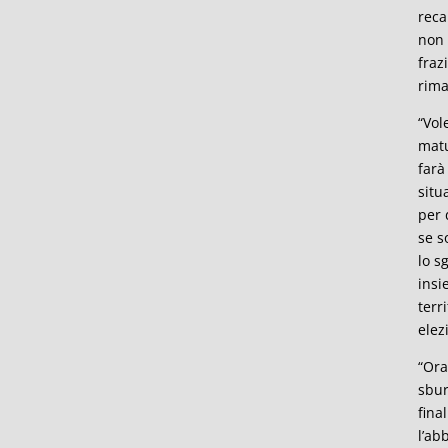
reca
non 
fraz
rima
“Vol
matu
farà
situ
per 
se s
lo s
insi
terr
elez
“Ora
sbur
fina
l’ab