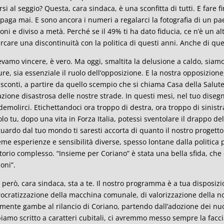
rsi al seggio? Questa, cara sindaca, è una sconfitta di tutti. E fare fi
paga mai. E sono ancora i numeri a regalarci la fotografia di un pa
ioni e diviso a metà. Perché se il 49% ti ha dato fiducia, ce n’è un al
rcare una discontinuità con la politica di questi anni. Anche di quest
evamo vincere, è vero. Ma oggi, smaltita la delusione a caldo, siam
re, sia essenziale il ruolo dell’opposizione. E la nostra opposizion
 sconti, a partire da quello scempio che si chiama Casa della Salute,
azione disastrosa delle nostre strade. In questi mesi, nel tuo dise
demolirci. Etichettandoci ora troppo di destra, ora troppo di sinist
olo tu, dopo una vita in Forza Italia, potessi sventolare il drappo de
guardo dal tuo mondo ti saresti accorta di quanto il nostro progetto
eme esperienze e sensibilità diverse, spesso lontane dalla politica 
itorio complesso. “Insieme per Coriano” è stata una bella sfida, ch
ioni”.
 però, cara sindaca, sta a te. Il nostro programma è a tua disposi
ocratizzazione della macchina comunale, di valorizzazione della no
lmente gambe al rilancio di Coriano, partendo dall’adozione dei nuo
biamo scritto a caratteri cubitali, ci avremmo messo sempre la facci