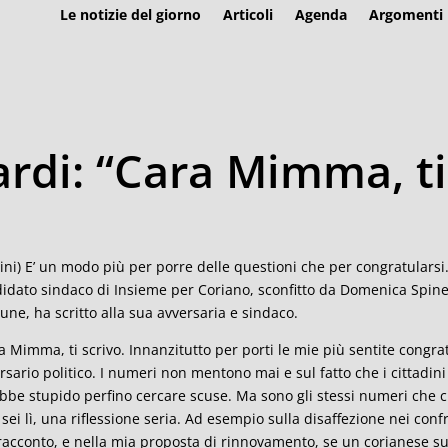
Le notizie del giorno
Articoli
Agenda
Argomenti
rdi: “Cara Mimma, ti
ini) E’ un modo più per porre delle questioni che per congratulars
idato sindaco di Insieme per Coriano, sconfitto da Domenica Spinel
ne, ha scritto alla sua avversaria e sindaco.
a Mimma, ti scrivo. Innanzitutto per porti le mie più sentite congr
rsario politico. I numeri non mentono mai e sul fatto che i cittadin
bbe stupido perfino cercare scuse. Ma sono gli stessi numeri che c
 sei lì, una riflessione seria. Ad esempio sulla disaffezione nei conf
racconto, e nella mia proposta di rinnovamento, se un corianese su