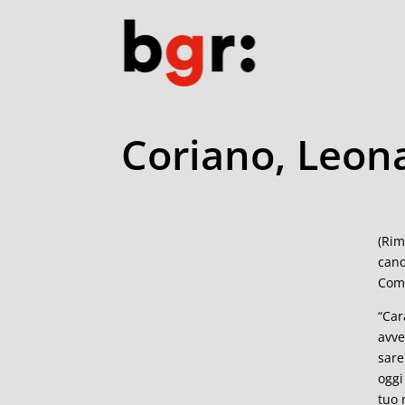
Coriano, Leona
(Rim
cand
Comu
“Car
avve
sare
oggi
tuo 