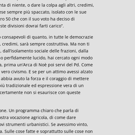
nta di niente, o dare la colpa agli altri, credimi,
ese sempre più spaccato, isolato con le sue
tro 50 che con il suo voto ha deciso di
e divisioni dovrai farti carico”.
o consapevoli di quanto, in tutte le democrazie
e, credimi, sarà sempre costruttiva. Ma non ti
 dall’isolamento sociale delle frazioni, dalla
gno perfidamente lucido, hai cercato ogni modo
ra, prima un’Arca di Noè poi servi del Pd. Come
l vero civismo. E se per un attimo avessi alzato
 abbia avuto la forza e il coraggio di mettere
più tradizionale ed espressione vera di un
e certamente non si esaurisce con queste
zione. Un programma chiaro che parla di
stra vocazione agricola, di come dare
vi strumenti urbanistici. Se avessimo vinto,
a. Sulle cose fatte e soprattutto sulle cose non