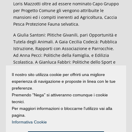
Loris Mazzotti oltre ad essere nominato Capo Gruppo
per Progetto Comune gli vengono attribuite le
mansioni ed i compiti inerenti ad Agricoltura, Caccia
Pesca Protezione Fauna selvatica.
A Giulia Santoni: Plitiche Givanili, pari Opportunità e
Tutela degli Animali. A Gaia Cecilia Codecà: Pubblica
Istruzione, Rapporti con Associazione e Parrocchie.
Ad Anna Pecci: Politiche della Famiglia, e Edilizia
Scolastica. A Gianluca Fabbri: Politiche dello Sport e
Promozione dell’Attività Fisica. A Stefano Aluigi:
Il nostro sito utilizza cookie per offrirti una migliore
Statistica, Servizi Informatici e Rapporti con il
esperienza di navigazione e proposte in linea con le tue
Territorio. A Primiano Rosa: Tempo Libero e
preferenze.
Diversamente Giovani.
Premendo "Nega" si attiveranno comunque i cookie
Anche i non eletti di Progetto comune attualmente in
tecnici.
Consiglio Comunale, Oscar Sanchini, Fabio Angelini,
Per maggiori informazioni o bloccarne l'utilizzo vai alla
Massimiliano Zannoni e Alessandra Renzi
pagina.
affiancheranno gli assessori e consiglieri nel lavoro a
Informativa Cookie
loro assegnato.