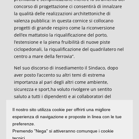
concorso di progettazione ci consentirà di innalzare
la qualità delle realizzazioni architettoniche di
valenza pubblica: in questa cornice si collocano
progetti di grande respiro come la riconversione
dell’ex mattatoio la riqualificazione del porto,
l’estensione e la piena fruibilità di nuove piste
ciclopedonali, la riqualificazione del quadrilatero nel
centro a mare della ferrovia”.
Nel suo discorso di insediamento il Sindaco, dopo
aver posto l’accento su altri temi di estrema
importanza al pari degli altri come ambiente,
sicurezza e sport,ha voluto rivolgere un sentito
saluto a tutti i dipendenti e ai collaboratori del
Comune di Riccione, parte fondamentale della futura
Il nostro sito utilizza cookie per offrirti una migliore
squadra di lavoro per garanire con responsabilità un
esperienza di navigazione e proposte in linea con le tue
buon servizio ai cittadini. In chiusura il desiderio di
preferenze.
instaurare un rapporto costruttivo con i gruppi
Premendo "Nega" si attiveranno comunque i cookie
consiliari di minoranza nell’ambito di un confronto
tecnici.