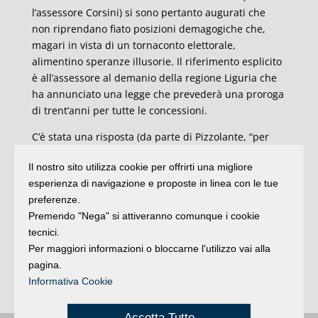
l’assessore Corsini) si sono pertanto augurati che
non riprendano fiato posizioni demagogiche che,
magari in vista di un tornaconto elettorale,
alimentino speranze illusorie. Il riferimento esplicito
è all’assessore al demanio della regione Liguria che
ha annunciato una legge che prevederà una proroga
di trent’anni per tutte le concessioni.
C’è stata una risposta (da parte di Pizzolante, “per
fatto personale”) anche per Forza Italia che alla
Il nostro sito utilizza cookie per offrirti una migliore
vigilia dell’arrivo del ministro in Riviera ha sostenuto
esperienza di navigazione e proposte in linea con le tue
che il governo dovrebbe trattare con l’Unione
preferenze.
europea perché non è affatto scontato che anche le
Premendo "Nega" si attiveranno comunque i cookie
concessioni balneari rientrino nei servizi disciplinati
tecnici.
dalla Bolkestein. “Quando c’ero io in quel partito,
Per maggiori informazioni o bloccarne l'utilizzo vai alla
queste sciocchezze non le dicevamo. Sono posizioni
pagina.
che non appartengono alla storia del Pdl e di Forza
Informativa Cookie
Italia”.
Accetta Tutto