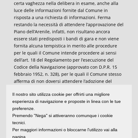
certa vaghezza nella delibera in esame, anche alla
luce delle informazioni fornite dal Comune in
risposta a una richiesta di informazioni. Ferma
restando la necessità di attendere l’approvazione del
Piano dell’Arenile, infatti, non risultano ancora
essere stati predisposti i bandi di gara e non viene
fornita alcuna tempistica in merito alle procedure
per le quali il Comune intende procedere ai sensi
dell’art. 18 del Regolamento per l’esecuzione del
Codice della Navigazione (approvato con D.P.R. 15
febbraio 1952, n. 328), per le quali il Comune stesso
afferma di non doversi attendere l’adozione del
Piano dell’Arenile, non essendo le relative aree
Il nostro sito utilizza cookie per offrirti una migliore
“impattate” dal predetto Piano”. Per questo, l’Autorità
esperienza di navigazione e proposte in linea con le tue
“ritiene necessario sollecitare il Comune affinché
preferenze.
tutte le procedure selettive per l’assegnazione delle
Premendo "Nega" si attiveranno comunque i cookie
nuove concessioni siano svolte quanto prima e
tecnici.
che l’assegnazione avvenga non oltre il 31 dicembre
Per maggiori informazioni o bloccarne l'utilizzo vai alla
2024, informando tempestivamente l’Autorità in
pagina.
merito agli sviluppi delle attività propedeutiche